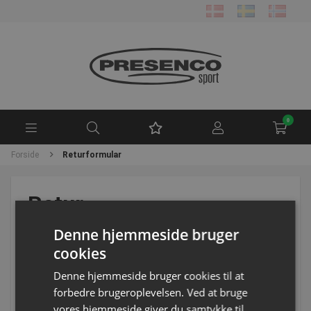
0
Forside
Returformular
Retur
Denne hjemmeside bruger
Vi bytter som oftest gerne en vare uanset om det
cookies
skyldes fejlbestilling, størrelse eller hvis købet
Denne hjemmeside bruger cookies til at
simpelthen fortrydes. Vi krediterer købet efter
forbedre brugeroplevelsen. Ved at bruge
nedenstående regler, men først når varerne er
vores hjemmeside giver du samtykke til
modtaget i god behold. Kreditnotaen kan modregnes i