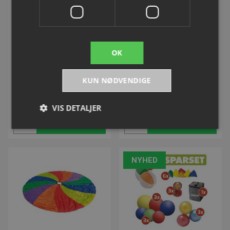
Faldskærm | Stjernehimmel
Faldskærms Boldspil
Varenummer: L35649
Varenummer: L754358
OK
KUN NØDVENDIGE
DKK 445,00
DKK 747,50
inkl. moms
inkl. moms
VIS DETALJER
Køb
Køb
Absolut nødvendige
Ydeevne
Målretning
NYHED
Funktionalitet
Uklassificerede
Absolut nødvendige cookies muliggør
hjemmesidens grundlæggende funktionalitet såsom
brugerlogin og kontoadministration. Hjemmesiden
kan ikke bruges korrekt uden de absolut
nødvendige cookies.