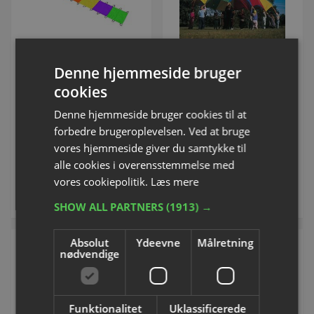
Denne hjemmeside bruger
Langstrakt Faldskærm
Stor faldskærm til leg
cookies
Varenummer: L34207
Varenummer: S7609H
Denne hjemmeside bruger cookies til at
forbedre brugeroplevelsen. Ved at bruge
DKK 367,50
Fra DKK 408,75
vores hjemmeside giver du samtykke til
inkl. moms
inkl. moms
alle cookies i overensstemmelse med
vores cookiepolitik.
Læs mere
Køb
Se varianter
SHOW ALL PARTNERS
(1913) →
Absolut
Ydeevne
Målretning
NYHED
nødvendige
Funktionalitet
Uklassificerede