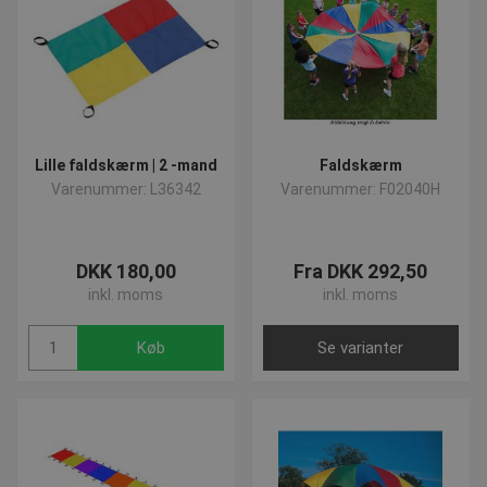
aktivitetsspil
Vi sørger for løbende at opdatere vores webshop med nye og
spændende produkter, hold dig derfor opdateret på
vores
nyhedsside
hvor du vil finde de seneste tilføjede
produkter.
Lille faldskærm | 2 -mand
Faldskærm
Har du spørgsmål vedrørende vores produkter kan vi altid
Varenummer: L36342
Varenummer: F02040H
kontaktes på post@presencosport.dk eller 7550 6011.
DKK 180,00
Fra DKK 292,50
inkl. moms
inkl. moms
Køb
Se varianter