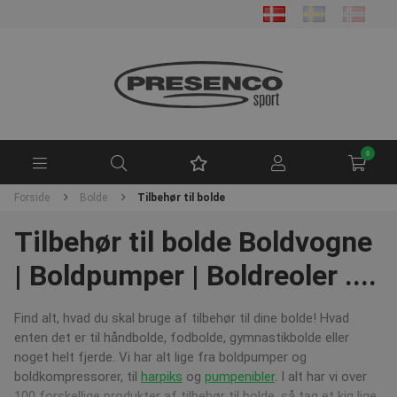
0
Forside
Bolde
Tilbehør til bolde
Tilbehør til bolde Boldvogne
| Boldpumper | Boldreoler ....
Find alt, hvad du skal bruge af tilbehør til dine bolde! Hvad
enten det er til håndbolde, fodbolde, gymnastikbolde eller
noget helt fjerde. Vi har alt lige fra boldpumper og
boldkompressorer, til
harpiks
og
pumpenibler
. I alt har vi over
100 forskellige produkter af tilbehør til bolde, så tag et kig lige