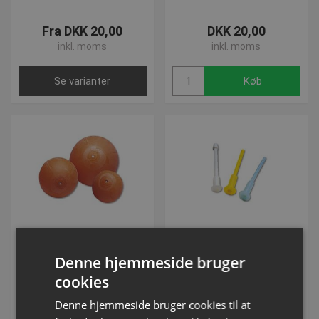
Fra DKK 20,00
DKK 20,00
inkl. moms
inkl. moms
Se varianter
Køb
Erstatningsprop til
Udskiftnings Ventil/Prop
Denne hjemmeside bruger
Slowmotion bolden
Varenummer: S20571H
cookies
Varenummer: S1764
Denne hjemmeside bruger cookies til at