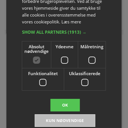
DKK 22,50
Fra DKK 22,50
forbedre brugeroplevelsen. Ved at bruge
inkl. moms
inkl. moms
vores hjemmeside giver du samtykke til
alle cookies i overensstemmelse med
Køb
Se varianter
vores cookiepolitik.
Læs mere
SHOW ALL PARTNERS
(1913) →
Absolut
Ydeevne
Målretning
nødvendige
Funktionalitet
Uklassificerede
Nåleventiler
Kegleventil
Varenummer: S0344H
Varenummer: S0345H
OK
Fra DKK 22,50
Fra DKK 26,25
KUN NØDVENDIGE
inkl. moms
inkl. moms