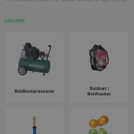
nedenfor.
Læs mere
Boldvogne og redskabsvogne
Savner du et sted at opbevare dine redskaber og bolde? Så
udforsk vores store sortiment af netop dette, der kan hjælpe
dig af med problemet. Med en vogn til bolde og redskaber, har
du samling på alt udstyret et sted.
Der findes mange forskellige vogne, hvor vi blandt andet også
har
reoler
til bolde,
boldstativer
, små boldkurve og store
Boldnet |
boldkurve. Vi har over 40 forskellige vogne, så der er helt
Boldkompressorer
Boldtasker
sikkert også en til dit behov.
Når bolden skal pumpes op
Når boldene skal pumpes op, kan du enten gøre det den hårde
vej med håndkraft og en normal
boldpumpe
, eller den hurtige