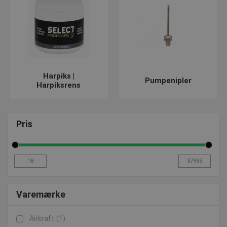
post@presencosport.dk
. Vi er altid klar til at hjælpe dig med
råd og et bredt sortiment!
Harpiks |
Pumpenipler
Harpiksrens
Pris
Varemærke
Airkraft
(1)