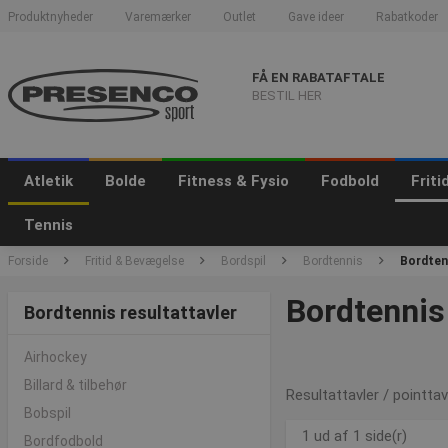
Produktnyheder
Varemærker
Outlet
Gave ideer
Rabatkoder
FÅ EN RABATAFTALE
BESTIL HER
Atletik
Bolde
Fitness & Fysio
Fodbold
Frit
Tennis
Forside
Fritid & Bevægelse
Bordspil
Bordtennis
Bordtenn
Bordtennis 
Bordtennis resultattavler
Airhockey
Billard & tilbehør
Resultattavler / pointtavl
Bobspil
1 ud af 1 side(r)
Bordfodbold