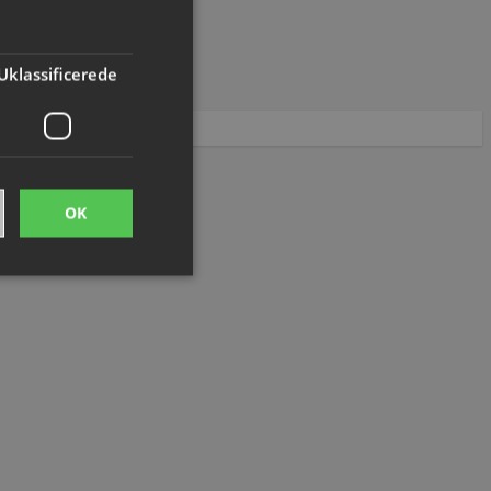
Se varianter
Uklassificerede
OK
ede
ontoadministration.
me brugerens
eres interaktion med