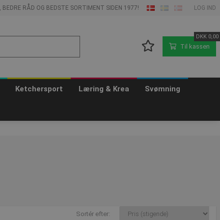
E, BEDRE RÅD OG BEDSTE SORTIMENT SIDEN 1977!
LOG IND
DKK
0,00
Til kassen
Ketchersport
Læring & Krea
Svømning
Sortér efter: