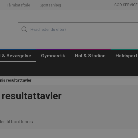
...GOD SERVIC
Få rabataftale
Sportsanlæg
id & Bevægelse
Gymnastik
Hal & Stadion
Holdsport
is resultattavler
resultattavler
er til bordtennis.