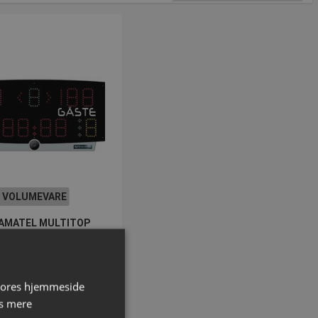
VOLUMEVARE
AMATEL MULTITOP
tattavle | Multisport
enummer: S47600H
 vores hjemmeside
a DKK 12.066,25
s mere
inkl. moms