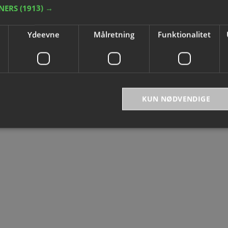
TNERS
(1913) →
 kurven
Tilføj til kurven
Ydeevne
Målretning
Funktionalitet
KUN NØDVENDIGE
bsolut nødvendige
Ydeevne
Målretning
Funktionalitet
Uklassificer
ookies muliggør hjemmesidens grundlæggende funktionalitet såsom brugerlogin og k
 bruges korrekt uden de absolut nødvendige cookies.
Provider
/
Domæne
Udløbsdato
Beskrivelse
ed
.presencosport.dk
1 år
Cookie Popup
METADATA
5 måneder
Denne cookie bruges til at gem
YouTube
4 uger
samtykke og privatlivsvalg for d