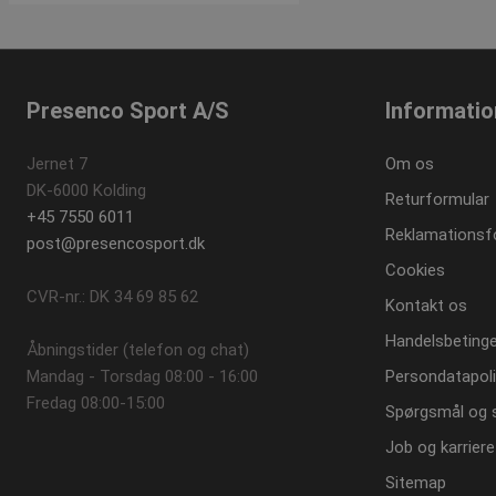
SNS
Presenco Sport A/S
Informatio
_sn_n
contextValues
Jernet 7
Om os
DK-6000 Kolding
cf_clearance
Returformular
+45 7550 6011
Reklamationsf
post@presencosport.dk
Cookies
CVR-nr.: DK 34 69 85 62
CookieScriptConse
Kontakt os
Handelsbetinge
Åbningstider (telefon og chat)
Mandag - Torsdag 08:00 - 16:00
Persondatapoli
_sn_a
Fredag 08:00-15:00
_sn_m
Spørgsmål og 
__cf_bm
Job og karriere
Sitemap