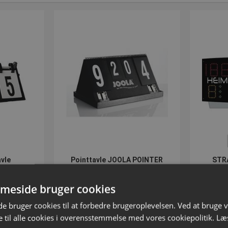
vle
Pointtavle JOOLA POINTER
STR
resul
14892
Varenummer: S14891
Var
meside bruger cookies
 bruger cookies til at forbedre brugeroplevelsen. Ved at bruge
75
DKK 496,25
Fr
 til alle cookies i overensstemmelse med vores cookiepolitik.
Læ
inkl. moms