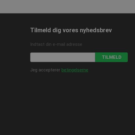
 på den besøgendes
r for beskyttelse af
linger, så deres
idige sessioner.
Tilmeld dig vores nyhedsbrev
Indtast din e-mail adresse
e-tjenesten til at
lsidesætte eventuelle
TILMELD
t på den
gtigt at understøtte
ioner og give
Jeg accepterer
betingelserne
søgende.
cript.com-tjenesten
tykke til besøgende.
ript.com
ne mellem mennesker
jemmesiden for at
n af deres