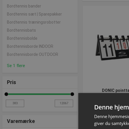
Bordtennis bander
Bordtennis sæt | Sparepakker
Bordtennis træningsrobotter
Bordtennisbats
Bordtennisbolde
Bordtennisborde INDOOR
Bordtennisborde OUTDOOR
Se 1 flere
Pris
DONIC pointta
Varenummer: S
Denne hjem
Denne hjemmeside
DKK 383,
Varemærke
giver du samtykke
inkl. moms