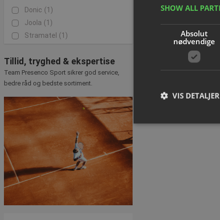
SHOW ALL PAR
Donic
(1)
Tilføj til
Joola
(1)
Absolut
Stramatel
(1)
nødvendige
1 ud af 1 side(r)
Tillid, tryghed & ekspertise
Team Presenco Sport sikrer god service,
bedre råd og bedste sortiment.
VIS DETALJER
A
Absolut nødvendige c
Hjemmesiden kan ikke
Navn
popup-signup-clos
VISITOR_PRIVACY_