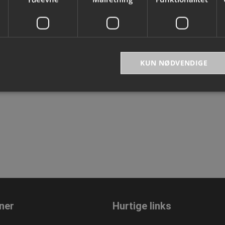
r
Se varianter
KUN NØDVENDIGE
bsolut nødvendige
Ydeevne
Målretning
Funktionalitet
Uklassificer
ookies muliggør hjemmesidens grundlæggende funktionalitet såsom brugerlogin og k
 bruges korrekt uden de absolut nødvendige cookies.
Provider
/
Domæne
Udløbsdato
Beskrivelse
ed
.presencosport.dk
1 år
Cookie Popup
METADATA
5 måneder
Denne cookie bruges til at gem
YouTube
4 uger
samtykke og privatlivsvalg for d
.youtube.com
webstedet. Det registrerer data
ner
Hurtige links
samtykke om forskellige politikke
personlige oplysninger og indstil
præferencer bliver hædret i fremt