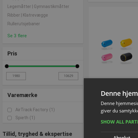
Legemåtter | Gymnastikmåtter
Ribber | Klatrevægge
Rullerutsjebaner
Se 3 flere
Pris
Denne hjem
Varemærke
Airroll
Denne hjemmeside
Varenummer: P1
AirTrack Factory
(1)
giver du samtykke
Spieth
(1)
SHOW ALL PAR
Fra DKK 1.98
Tillid, tryghed & ekspertise
inkl. moms
Absolut