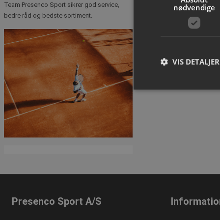
Team Presenco Sport sikrer god service,
nødvendige
Se variante
bedre råd og bedste sortiment.
1 ud af 1 side(r)
VIS DETALJER
A
Absolut nødvendige c
Hjemmesiden kan ikke
Navn
popup-signup-clos
VISITOR_PRIVACY_
Presenco Sport A/S
Informatio