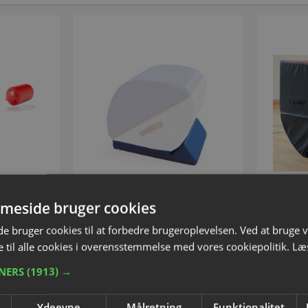
VOLUMEVARE
meside bruger cookies
Spieth® Stabilisator til Flik-
Mul
 bruger cookies til at forbedre brugeroplevelsen. Ved at bruge
Flak Træner
15215H
Var
 til alle cookies i overensstemmelse med vores cookiepolitik.
Læ
Varenummer: S5464H
TNERS
(1913) →
0,00
Fra DKK 2.546,25
D
inkl. moms
Ydeevne
Målretning
Funktionalitet