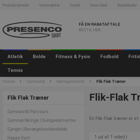
Produktnyheder
Varemærker
Outlet
Gave ideer
Rabatkoder
FÅ EN RABATAFTALE
BESTIL HER
Atletik
Bolde
Fitness & Fysio
Fodbold
Frit
Tennis
Forside
Gymnastik
Børnegymnastik
Flik Flak Træner
Flik-Flak 
Flik Flak Træner
Gymnastik Parcours
En Flik-Flak træner er et
Gymnastikringe | Svingeelementer
Gynger | Bevægelseslandskab
1 ud af 1 side(r)
Happy Gym