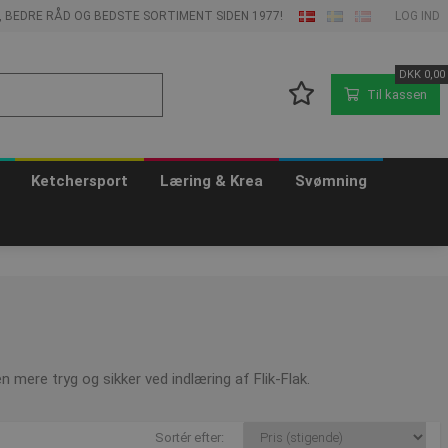
E, BEDRE RÅD OG BEDSTE SORTIMENT SIDEN 1977!
LOG IND
DKK
0,00
Til kassen
Ketchersport
Læring & Krea
Svømning
n mere tryg og sikker ved indlæring af Flik-Flak.
Sortér efter: