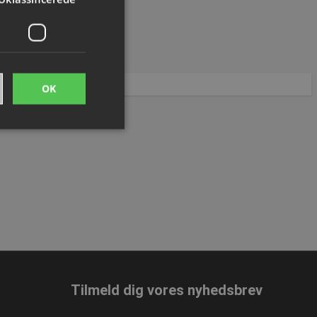
Tilføj til kurven
OK
ede
ontoadministration.
me brugerens
eres interaktion med
 på den besøgendes
Tilmeld dig vores nyhedsbrev
r for beskyttelse af
linger, så deres
idige sessioner.