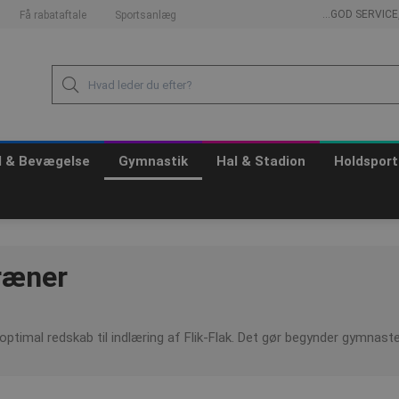
...GOD SERVIC
Få rabataftale
Sportsanlæg
id & Bevægelse
Gymnastik
Hal & Stadion
Holdsport
Træner
 optimal redskab til indlæring af Flik-Flak. Det gør begynder gymnaste