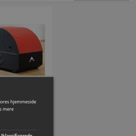
VOLUMEVARE
tiredskab One4Gym
 vores hjemmeside
enummer: P360171
s mere
KK 10.628,75
inkl. moms
Uklassificerede