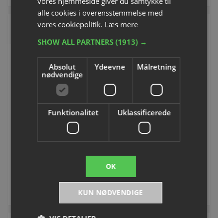
vores hjemmeside giver du samtykke til
alle cookies i overensstemmelse med
vores cookiepolitik.
Læs mere
SHOW ALL PARTNERS
(1913) →
Absolut
Ydeevne
Målretning
nødvendige
Vægbeslag
Træningsnet, hurtigt
Funktionalitet
Uklassificerede
monterbar I
Varenummer: S15800
Varenummer: S1536H
DKK 357,50
Fra DKK 367,50
OK
inkl. moms
inkl. moms
Køb
Se varianter
KUN NØDVENDIGE