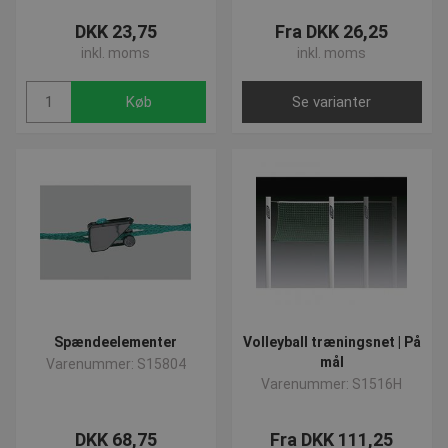
DKK 23,75
Fra DKK 26,25
inkl. moms
inkl. moms
Køb
Se varianter
Spændeelementer
Volleyball træningsnet | På
mål
Varenummer: S15804
Varenummer: S1516H
DKK 68,75
Fra DKK 111,25