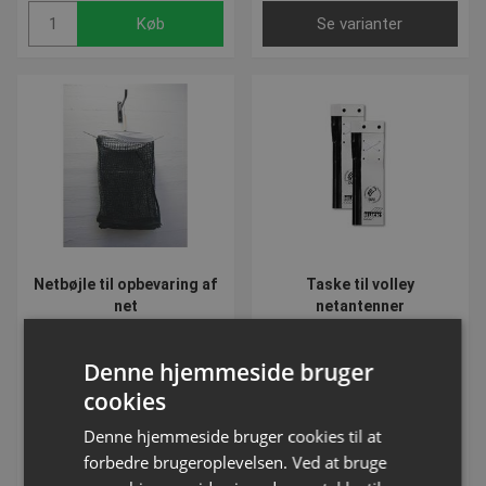
Køb
Se varianter
Netbøjle til opbevaring af
Taske til volley
net
netantenner
Varenummer: S1518
Varenummer: S1522H
Denne hjemmeside bruger
DKK 298,75
Fra DKK 335,00
cookies
inkl. moms
inkl. moms
Denne hjemmeside bruger cookies til at
forbedre brugeroplevelsen. Ved at bruge
Køb
Se varianter