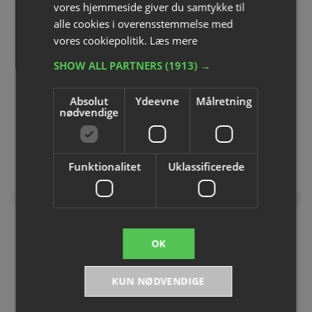
vores hjemmeside giver du samtykke til
alle cookies i overensstemmelse med
VOLUMEVARE
vores cookiepolitik.
Læs mere
Pickleball støtter
Badminton Dommerstol
SHOW ALL PARTNERS
(1913) →
Varenummer: P930869
Varenummer: P830888
Absolut
Ydeevne
Målretning
nødvendige
DKK 3.040,00
DKK 4.505,00
inkl. moms
inkl. moms
Funktionalitet
Uklassificerede
Køb
Køb
NYHED
NYHED
OK
KUN NØDVENDIGE