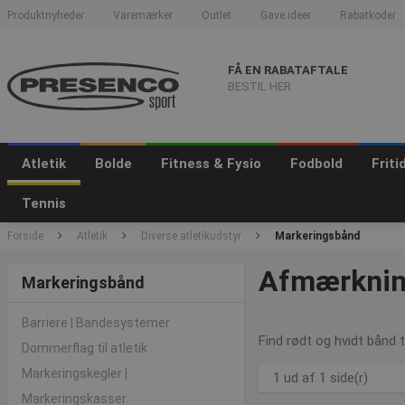
Produktnyheder
Varemærker
Outlet
Gave ideer
Rabatkoder
FÅ EN RABATAFTALE
BESTIL HER
Atletik
Bolde
Fitness & Fysio
Fodbold
Frit
Tennis
Forside
Atletik
Diverse atletikudstyr
Markeringsbånd
Afmærkning
Markeringsbånd
Barriere | Bandesystemer
Find rødt og hvidt bånd t
Dommerflag til atletik
Markeringskegler |
1 ud af 1 side(r)
Markeringskasser