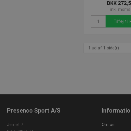
DKK 272,
Absolut nødvendige c
inkl. moms
Hjemmesiden kan ikke
Navn
Tilføj til
popup-signup-clos
VISITOR_PRIVACY_
1 ud af 1 side(r)
SNS
_sn_n
contextValues
cf_clearance
Presenco Sport A/S
Informatio
CookieScriptConse
Jernet 7
Om os