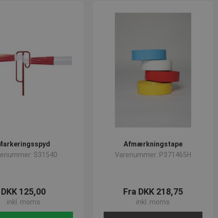
Markeringsspyd
Afmærkningstape
renummer: S31540
Varenummer: P371465H
DKK 125,00
Fra DKK 218,75
inkl. moms
inkl. moms