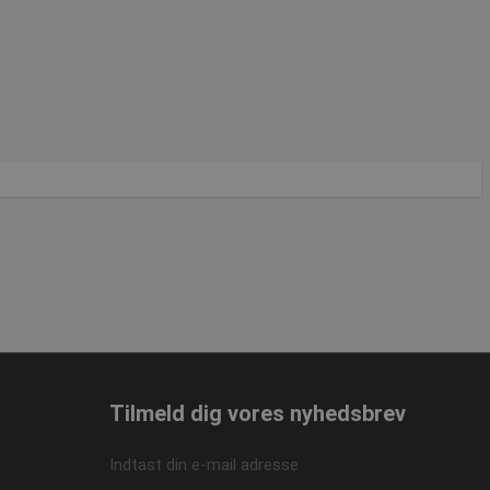
ontoadministration.
me brugerens
eres interaktion med
 på den besøgendes
r for beskyttelse af
linger, så deres
idige sessioner.
e-tjenesten til at
lsidesætte eventuelle
t på den
gtigt at understøtte
ioner og give
Tilmeld dig vores nyhedsbrev
søgende.
cript.com-tjenesten
tykke til besøgende.
Indtast din e-mail adresse
ript.com