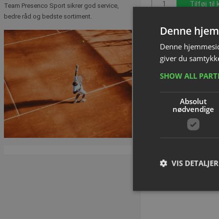
Tilføj til
Team Presenco Sport sikrer god service,
bedre råd og bedste sortiment.
Denne hjem
Denne hjemmeside
giver du samtykke
SHOW ALL PAR
Absolut
nødvendige
VIS DETALJER
Markeringsbånd -
Varenummer: S
A