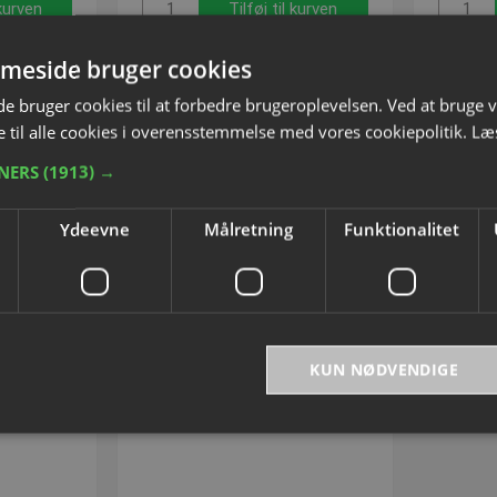
 kurven
Tilføj til kurven
meside bruger cookies
 bruger cookies til at forbedre brugeroplevelsen. Ved at bruge
 til alle cookies i overensstemmelse med vores cookiepolitik.
Læ
TNERS
(1913) →
Ydeevne
Målretning
Funktionalitet
KUN NØDVENDIGE
 Folie
Kædestander-Sæt
31510
Varenummer: S31541
bsolut nødvendige
Ydeevne
Målretning
Funktionalitet
Uklassificer