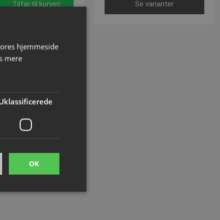
Tilføj til kurven
Se varianter
 vores hjemmeside
s mere
Uklassificerede
OK
ede