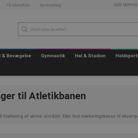
...GOD SERVIC
Få rabataftale
Sportsanlæg
id & Bevægelse
Gymnastik
Hal & Stadion
Holdsport
er til Atletikbanen
il markering af aktive områder. Eller find markeringskasse til eksempe