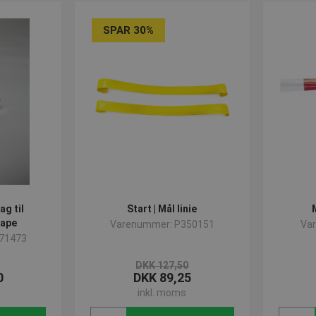
SPAR 30%
g til
Start | Mål linie
ape
Varenummer: P350151
Va
71473
DKK 127,50
0
DKK 89,25
inkl. moms