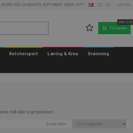
E, BEDRE RÅD OG BEDSTE SORTIMENT SIDEN 1977!
LOG IND
DKK
0,00
Til kassen
Ketchersport
Læring & Krea
Svømning
lvis mål eller startposition.
Sortér efter: