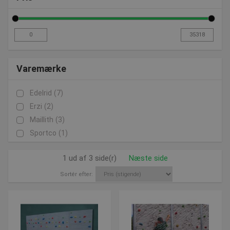
Varemærke
Edelrid
(7)
Erzi
(2)
Maillith
(3)
Sportco
(1)
1 ud af 3 side(r)
Næste side
Sortér efter: