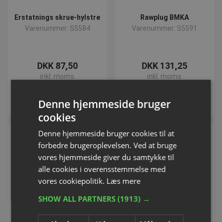
Erstatnings skrue-hylstre
Rawplug BMKA
Varenummer: S5584
Varenummer: S5591
DKK 87,50
DKK 131,25
inkl. moms
inkl. moms
Køb
Køb
Denne hjemmeside bruger
cookies
Denne hjemmeside bruger cookies til at
forbedre brugeroplevelsen. Ved at bruge
vores hjemmeside giver du samtykke til
alle cookies i overensstemmelse med
vores cookiepolitik.
Læs mere
SHOW ALL PARTNERS
(1913) →
T-Nøgle INBUS PROFI
Sæt med