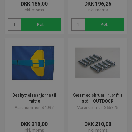
contextValues
www.presencosport.dk
Sessio
DKK 185,00
DKK 196,25
cf_clearance
1 år
Cloudflare, Inc.
inkl. moms
inkl. moms
.canva.com
Køb
Køb
Google
Privacy Policy
CookieScriptConsent
4 uger 
CookieScript
dage
www.presencosport.dk
Beskyttelseshjørne til
Sæt med skruer i rustfrit
måtte
stål - OUTDOOR
Varenummer: S4097
Varenummer: S55875
_sn_a
www.presencosport.dk
1 år
_sn_m
www.presencosport.dk
1 år
DKK 210,00
DKK 210,00
__cf_bm
29 minut
inkl. moms
Cloudflare Inc.
inkl. moms