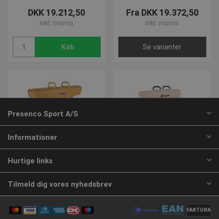
SNS
www.presencosport.dk
Sessio
DKK 19.212,50
Fra DKK 19.372,50
_sn_n
www.presencosport.dk
1 år
inkl. moms
inkl. moms
contextValues
www.presencosport.dk
Sessio
Køb
Se varianter
cf_clearance
1 år
Cloudflare, Inc.
.canva.com
Google
Privacy Policy
Presenco Sport A/S
Informationer
VOLUMEVARE
CookieScriptConsent
4 uger 
CookieScript
dage
www.presencosport.dk
Hurtige links
Bensvingshest EKSKLUSIV
Spieth® Bensvingshest
Original
Varenummer: S4367
Tilmeld dig vores nyhedsbrev
Varenummer: S4360
DKK 30.627,50
DKK 51.228,75
FAKTURA