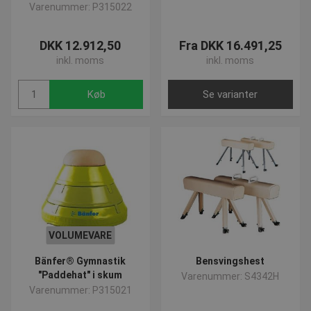
Varenummer: P315022
Absolut nødvendige
Ydeevne
Målretning
Funktionalitet
Uklassificerede
DKK 12.912,50
Fra DKK 16.491,25
Absolut nødvendige cookies muliggør
inkl. moms
inkl. moms
hjemmesidens grundlæggende funktionalitet såsom
brugerlogin og kontoadministration. Hjemmesiden
kan ikke bruges korrekt uden de absolut
Køb
Se varianter
nødvendige cookies.
Navn
Provider
/
Domæne
Udløbsd
popup-signup-closed
.presencosport.dk
1 år
VISITOR_PRIVACY_METADATA
5 måned
YouTube
4 uger
.youtube.com
VOLUMEVARE
Bänfer® Gymnastik
Bensvingshest
"Paddehat" i skum
Varenummer: S4342H
Varenummer: P315021