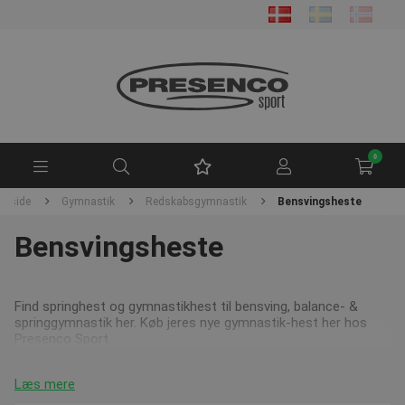
0
orside
Gymnastik
Redskabsgymnastik
Bensvingsheste
Bensvingsheste
Find springhest og gymnastikhest til bensving, balance- &
springgymnastik her. Køb jeres nye gymnastik-hest her hos
Presenco Sport.
Læs mere