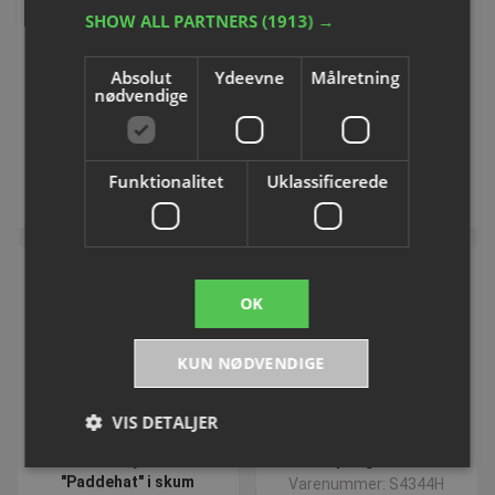
Trænings springblok af
Spieth® Gymnastik-
SHOW ALL PARTNERS
(1913) →
skum
Champignon til bensving
Varenummer: S78844
Varenummer: S4170H
Absolut
Ydeevne
Målretning
nødvendige
DKK 7.252,50
Fra DKK 9.131,25
inkl. moms
inkl. moms
Funktionalitet
Uklassificerede
Køb
Se varianter
OK
KUN NØDVENDIGE
VOLUMEVARE
VIS DETALJER
Bänfer® Gymnastik
Springhest
"Paddehat" i skum
Varenummer: S4344H