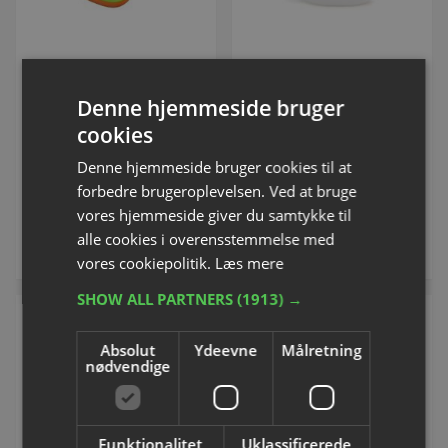
Bestway "Lil' Navigator"
Bestway oppustelig
babybåd
enhjørning
Denne hjemmeside bruger
Varenummer: P914169
Varenummer: P916159
cookies
Denne hjemmeside bruger cookies til at
DKK 112,50
DKK 140,00
forbedre brugeroplevelsen. Ved at bruge
inkl. moms
inkl. moms
vores hjemmeside giver du samtykke til
alle cookies i overensstemmelse med
Køb
Køb
vores cookiepolitik.
Læs mere
SHOW ALL PARTNERS
(1913) →
NYHED
Absolut
Ydeevne
Målretning
nødvendige
Funktionalitet
Uklassificerede