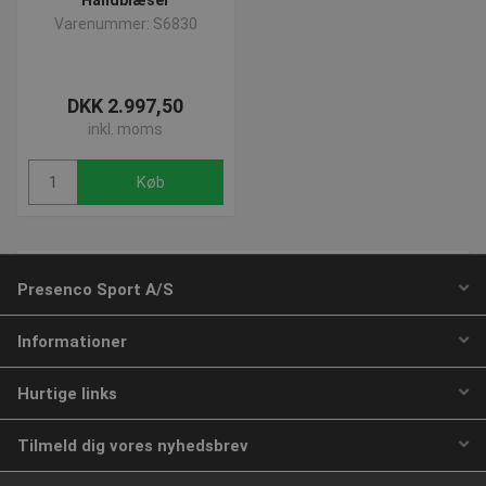
Navn
Provider
/
Domæne
Udløbsd
Varenummer: S6830
popup-signup-closed
.presencosport.dk
1 år
VISITOR_PRIVACY_METADATA
5 måned
YouTube
4 uger
.youtube.com
DKK 2.997,50
inkl. moms
Køb
1 ud af 1 side(r)
Presenco Sport A/S
SNS
www.presencosport.dk
Sessio
Informationer
_sn_n
www.presencosport.dk
1 år
contextValues
www.presencosport.dk
Sessio
Hurtige links
cf_clearance
1 år
Cloudflare, Inc.
.canva.com
Tilmeld dig vores nyhedsbrev