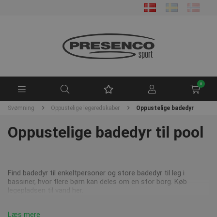
0
Svømning
Oppustelige legeredskaber
Oppustelige badedyr
Oppustelige badedyr til pool
Find badedyr til enkeltpersoner og store badedyr til leg i
bassiner, hvor flere børn kan deles om en stor borg. Køb
legepladsen til vand her.
Læs mere