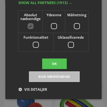
SHOW ALL PARTNERS
(1913) →
Absolut
Ydeevne
Målretning
nødvendige
Prop til "All-trainer"
Samlemuffer til
Funktionalitet
Uklassificerede
håndvægte
skumstænger
Varenummer: F03642
Varenummer: P980214H
DKK 31,25
Fra DKK 33,75
OK
inkl. moms
inkl. moms
Køb
Se varianter
KUN NØDVENDIGE
VIS DETALJER
∆ RABAT