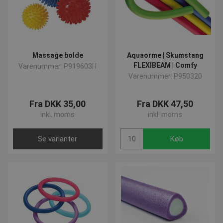
Absolut nødvendige
Ydeevne
Målretning
Funktionalitet
Uklassificerede
Absolut nødvendige cookies muliggør
hjemmesidens grundlæggende funktionalitet såsom
brugerlogin og kontoadministration. Hjemmesiden
Massage bolde
Aquaorme | Skumstang
kan ikke bruges korrekt uden de absolut
FLEXIBEAM | Comfy
Varenummer: P919603H
nødvendige cookies.
Varenummer: P950320
Navn
Provider
/
Domæne
Udløbsd
popup-signup-closed
.presencosport.dk
1 år
Fra DKK 35,00
Fra DKK 47,50
VISITOR_PRIVACY_METADATA
5 måned
YouTube
inkl. moms
inkl. moms
4 uger
.youtube.com
Se varianter
Køb