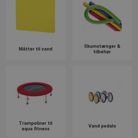
Læs mere her
http://aqua-academy.dk/dansk/forside.html
Vi holder løbende webshoppen opdateret med nyheder af
udstyr til aquafitnesss.
Skumstænger &
Måtter til vand
tilbehør
Vi besvarer gerne spørgsmål og henvendelser om svømning og
svømmeudstyr. Skriv til os på
post@presencosport.dk
eller
ring på 7550 6011 og få svar på dine spørgsmål.
Trampoliner til
Vand pedalo
aqua fitness