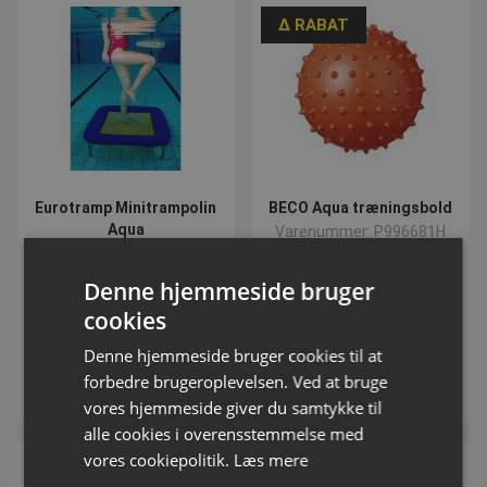
∆ RABAT
Eurotramp Minitrampolin
BECO Aqua træningsbold
Aqua
Varenummer: P996681H
Varenummer: P982492
Denne hjemmeside bruger
Fra DKK 26,25
cookies
inkl. moms
Denne hjemmeside bruger cookies til at
forbedre brugeroplevelsen. Ved at bruge
Send forespørgsel
Se varianter
vores hjemmeside giver du samtykke til
alle cookies i overensstemmelse med
vores cookiepolitik.
Læs mere