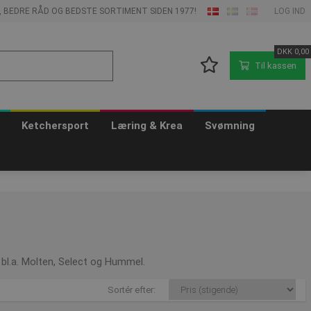
E, BEDRE RÅD OG BEDSTE SORTIMENT SIDEN 1977!
LOG IND
DKK
0,00
Til kassen
Ketchersport
Læring & Krea
Svømning
ra bl.a. Molten, Select og Hummel.
Sortér efter: