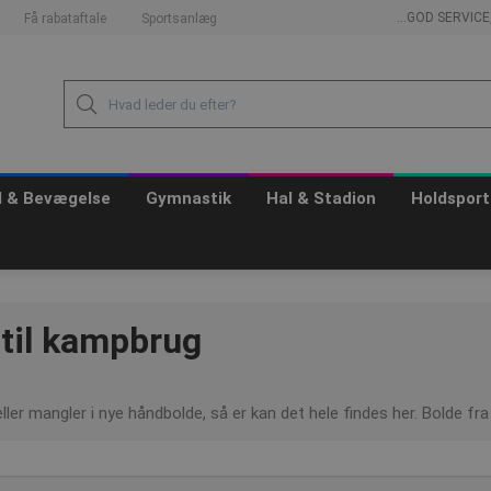
...GOD SERVIC
Få rabataftale
Sportsanlæg
id & Bevægelse
Gymnastik
Hal & Stadion
Holdsport
til kampbrug
, eller mangler i nye håndbolde, så er kan det hele findes her. Bolde f