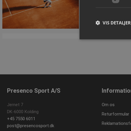
Se variante
VIS DETALJER
1 ud af 1 side(r)
A
Absolut nødvendige c
Hjemmesiden kan ikke
Navn
popup-signup-clos
Presenco Sport A/S
Informatio
VISITOR_PRIVACY_
Jernet 7
Om os
DK-6000 Kolding
Returformular
+45 7550 6011
SNS
Reklamationsf
post@presencosport.dk
_sn_n