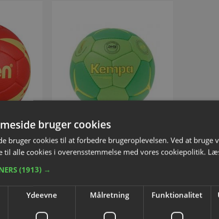
meside bruger cookies
 bruger cookies til at forbedre brugeroplevelsen. Ved at bruge
dbold
Håndbold Kempa Spectrum
 til alle cookies i overensstemmelse med vores cookiepolitik.
Læ
Master
Competition Profile
0600H
Varenummer: S10941H
TNERS
(1913) →
,00
Fra DKK 738,75
Ydeevne
Målretning
Funktionalitet
inkl. moms