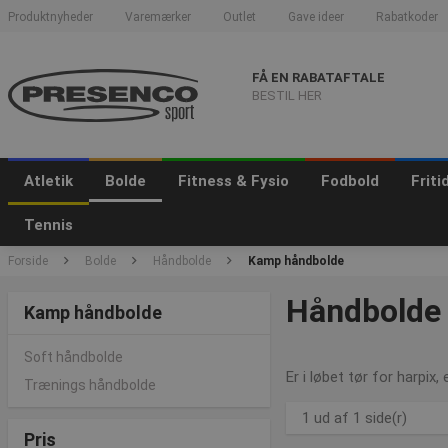
Produktnyheder
Varemærker
Outlet
Gave ideer
Rabatkoder
FÅ EN RABATAFTALE
BESTIL HER
Atletik
Bolde
Fitness & Fysio
Fodbold
Frit
Tennis
Forside
Bolde
Håndbolde
Kamp håndbolde
Håndbolde 
Kamp håndbolde
Soft håndbolde
Er i løbet tør for harpix
Trænings håndbolde
1 ud af 1 side(r)
Pris