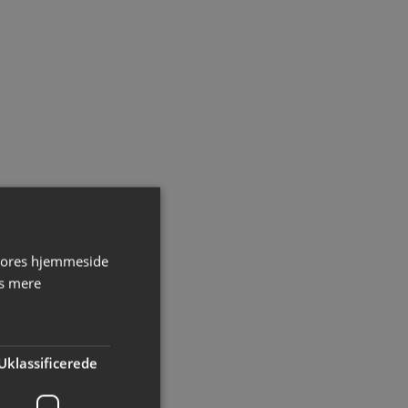
 vores hjemmeside
s mere
Uklassificerede