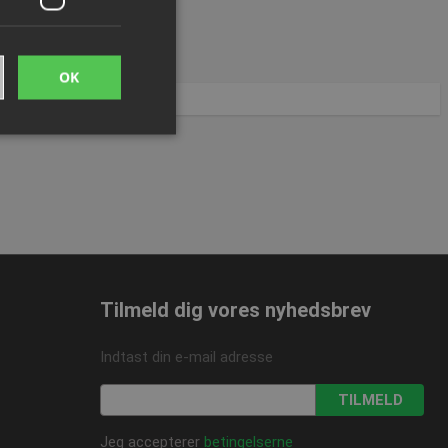
OK
ede
ontoadministration.
Tilmeld dig vores nyhedsbrev
me brugerens
eres interaktion med
 på den besøgendes
Indtast din e-mail adresse
r for beskyttelse af
linger, så deres
idige sessioner.
TILMELD
Jeg accepterer
betingelserne