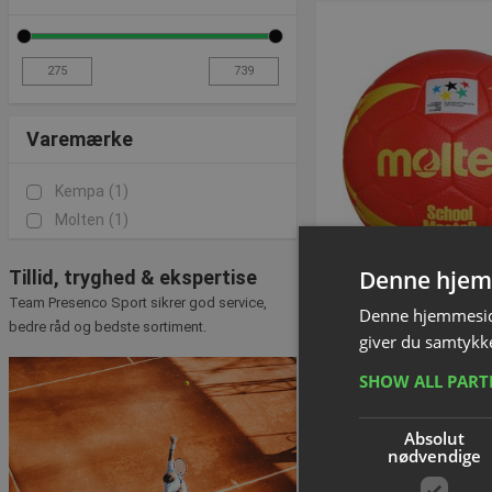
Varemærke
Kempa
(1)
Molten
(1)
Denne hjem
Tillid, tryghed & ekspertise
Team Presenco Sport sikrer god service,
Denne hjemmeside
Kampbold-Hån
bedre råd og bedste sortiment.
giver du samtykke
Molten® School 
Varenummer: S1
SHOW ALL PAR
Fra DKK 275
Absolut
nødvendige
inkl. moms