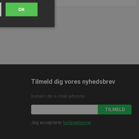
OK
ede
ontoadministration.
Tilmeld dig vores nyhedsbrev
me brugerens
eres interaktion med
 på den besøgendes
Indtast din e-mail adresse
r for beskyttelse af
linger, så deres
idige sessioner.
TILMELD
Jeg accepterer
betingelserne