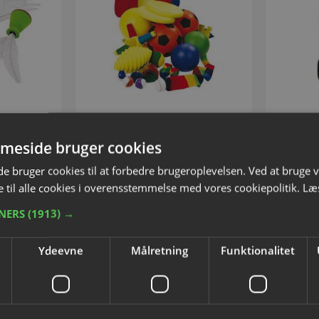
meside bruger cookies
ld
Boldsæt med taske
Cylind
35199
Varenummer: L50689
Var
 bruger cookies til at forbedre brugeroplevelsen. Ved at bruge
 til alle cookies i overensstemmelse med vores cookiepolitik.
Læ
TNERS
5
(1913) →
DKK 1.411,25
inkl. moms
Ydeevne
Målretning
Funktionalitet
 kurven
Tilføj til kurven