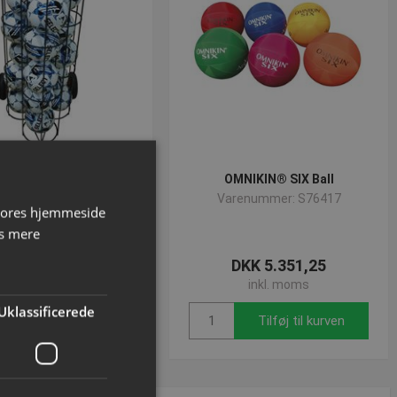
er boldvogn med 3 rør
OMNIKIN® SIX Ball
enummer: P340428
Varenummer: S76417
 vores hjemmeside
s mere
DKK 3.928,75
DKK 5.351,25
inkl. moms
inkl. moms
Uklassificerede
Tilføj til kurven
Tilføj til kurven