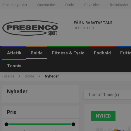
Produktnyheder
Varemærker
Outlet
Gave ideer
Rabatkoder
FÅ EN RABATAFTALE
BESTIL HER
Atletik
Bolde
Fitness & Fysio
Fodbold
Frit
Tennis
Forside
Bolde
Nyheder
Nyheder
1 ud af 1 side(r)
Pris
NYHED