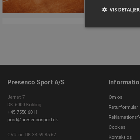
1 ud af 1 side(r)
VIS DETALJER
A
Absolut nødvendige c
Hjemmesiden kan ikke
Navn
popup-signup-clos
Presenco Sport A/S
Informatio
VISITOR_PRIVACY_
Jernet 7
Om os
DK-6000 Kolding
Returformular
+45 7550 6011
SNS
Reklamationsf
post@presencosport.dk
_sn_n
Cookies
contextValues
CVR-nr.: DK 34 69 85 62
Kontakt os