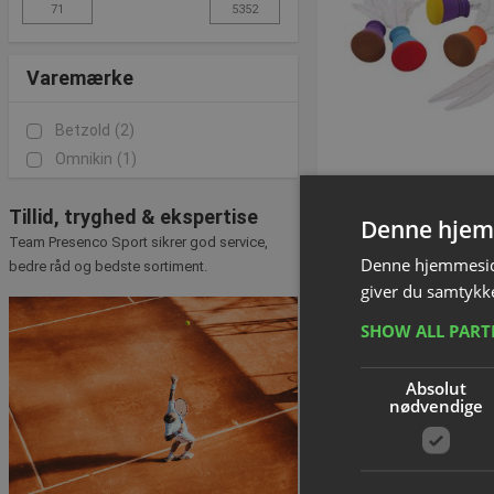
Varemærke
Betzold
(2)
Omnikin
(1)
Tillid, tryghed & ekspertise
Denne hjem
Blød slagbo
Team Presenco Sport sikrer god service,
Varenummer: L
Denne hjemmeside
bedre råd og bedste sortiment.
giver du samtykke
SHOW ALL PAR
DKK 71,2
inkl. moms
Absolut
Tilføj til
nødvendige