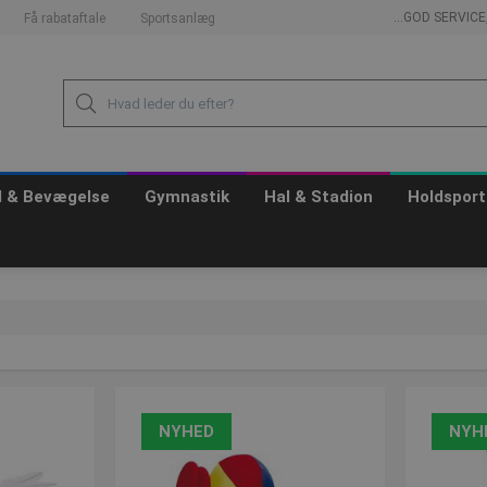
...GOD SERVIC
Få rabataftale
Sportsanlæg
id & Bevægelse
Gymnastik
Hal & Stadion
Holdsport
NYHED
NYH