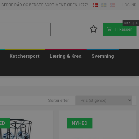
E, BEDRE RÅD OG BEDSTE SORTIMENT SIDEN 1977!
LOG IND
DKK
0,00
Til kassen
Ketchersport
Læring & Krea
Svømning
Sortér efter:
ED
NYHED