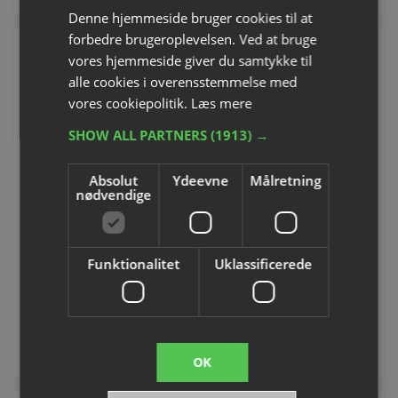
Denne hjemmeside bruger cookies til at
forbedre brugeroplevelsen. Ved at bruge
vores hjemmeside giver du samtykke til
alle cookies i overensstemmelse med
vores cookiepolitik.
Læs mere
SHOW ALL PARTNERS
(1913) →
Absolut
Ydeevne
Målretning
nødvendige
Krumtaparm
Glidende krog til volleyball-
stolper
Varenummer: S80824H
Varenummer: S1640
Funktionalitet
Uklassificerede
Fra DKK 397,50
DKK 456,25
inkl. moms
inkl. moms
Se varianter
Køb
OK