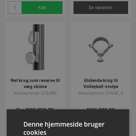
Køb
Se varianter
Net krog som reserve til
Glidende krog til
væg skinne
Volleyball-stolpe
Varenummer: S1644H
Varenummer: S1640_0
Fra DKK 253,75
DKK 330,00
inkl. moms
inkl. moms
Denne hjemmeside bruger
cookies
Se varianter
Køb