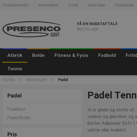
Produktnyheder
Varemærker
Outlet
Gave ideer
Rabatkoder
FÅ EN RABATAFTALE
BESTIL HER
Atletik
Bolde
Fitness & Fysio
Fodbold
Frit
Tennis
Forside
Ketchersport
Padel
Padel Tenn
Padel
Padelbat
Vi er glade og stolte af,
carbon og glasfiber, og s
Padel Bolde
Battet Adipower Soft 1.9 
udstyr eller kvalitet.
Pris