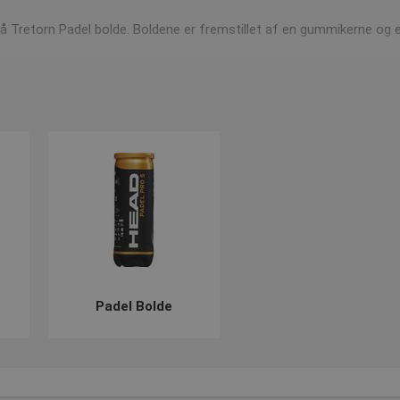
så Tretorn Padel bolde. Boldene er fremstillet af en gummikerne og e
 hastig vækst i hele Europa, og især også herhjemme i Danmark, stor
 mellem Tennis og Squash. Man spiller på det der ligner en tennisba
 i de latinamerikanske lande samt Spanien, hvor sporten har været s
del
Padel Bolde
tennis bolde minder meget om hinanden, kan man benytte tennis bol
 vi har et stort udvalg af kvalitetsmaskiner. Til Padel har vi valgt, 
 ens træningsværdi betydeligt.