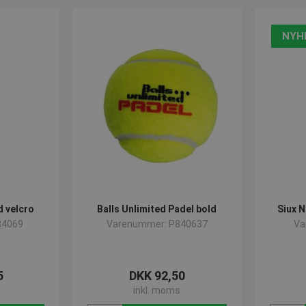
op til 130 km/t, kapacitet på op til 200 bolde, lang levetid på 3-8 ti
til Padel, skal man bare gøre følgende på frontpanelet. Power+Down
t til Padel. Denne funktion fungerer på begge vores to Spinfire mode
NYH
 tryk her:
Padel
d velcro
Balls Unlimited Padel bold
Siux N
84069
Varenummer: P840637
Va
5
DKK 92,50
inkl. moms