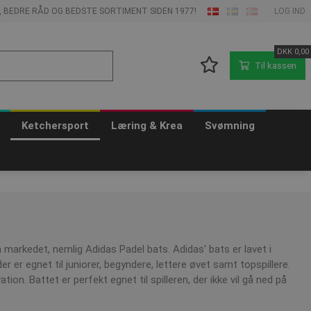
E, BEDRE RÅD OG BEDSTE SORTIMENT SIDEN 1977!
LOG IND
DKK
0,00
Til kassen
Ketchersport
Læring & Krea
Svømning
på markedet, nemlig Adidas Padel bats. Adidas' bats er lavet i
er er egnet til juniorer, begyndere, lettere øvet samt topspillere.
on. Battet er perfekt egnet til spilleren, der ikke vil gå ned på