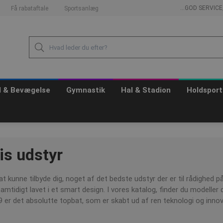
...GOD SERVIC
Få rabataftale
Sportsanlæg
id & Bevægelse
Gymnastik
Hal & Stadion
Holdsport
is udstyr
 at kunne tilbyde dig, noget af det bedste udstyr der er til rådighed 
amtidigt lavet i et smart design. I vores katalog, finder du modeller d
er det absolutte topbat, som er skabt ud af ren teknologi og innovati