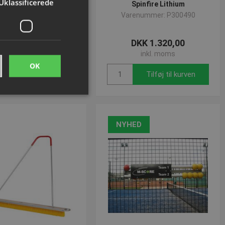
Uklassificerede
padelbold | 60 stk
Spinfire Lithium
enummer: P300407
Varenummer: P300490
DKK 1.022,50
DKK 1.320,00
inkl. moms
inkl. moms
OK
Tilføj til kurven
Tilføj til kurven
ede
NYHED
ontoadministration.
me brugerens
eres interaktion med
 på den besøgendes
r for beskyttelse af
linger, så deres
idige sessioner.