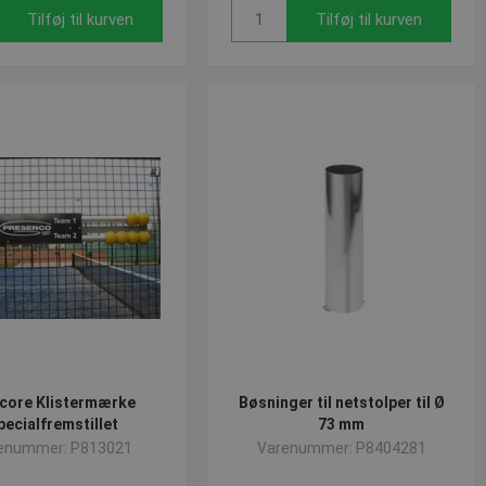
Tilføj til kurven
Tilføj til kurven
core Klistermærke
Bøsninger til netstolper til Ø
pecialfremstillet
73 mm
enummer: P813021
Varenummer: P8404281