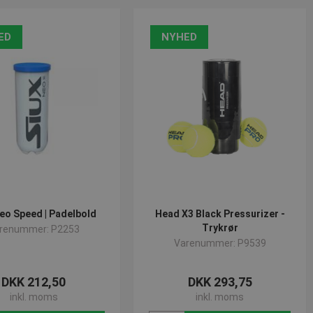
mer, alt efter hvilke konfigurationer maskinen kører på. Når
+Right" og der vælges Padel. På den måde omstiller maskinen sig,
ller, Spinfire Pro 2 - External battery samt Spinfire Pro 2 -
ED
NYHED
eo Speed | Padelbold
Head X3 Black Pressurizer -
Trykrør
renummer: P2253
Varenummer: P9539
DKK 212,50
DKK 293,75
inkl. moms
inkl. moms