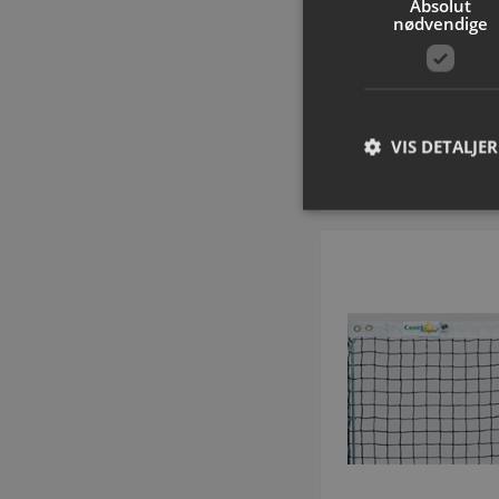
Absolut
2022
nødvendige
Varenummer: P9
DKK 997,
inkl. moms
VIS DETALJER
Tilføj til
A
Absolut nødvendige c
Hjemmesiden kan ikke
Navn
popup-signup-clos
VISITOR_PRIVACY_