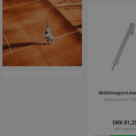
Du får tophastigheder på 
maskinen skal benyttes 
og er dermed skræddersye
Internal battery.
Hvis du vil læse mere så
Midtliniegjord me
Varenummer: P
DKK 81,2
inkl. moms