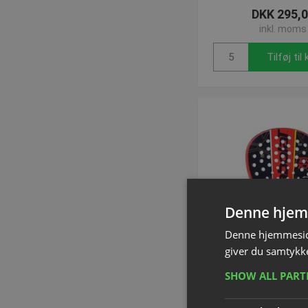
DKK 295,
inkl. moms
Tilføj til
Denne hjem
Denne hjemmeside
giver du samtykke
SHOW ALL PAR
BABOLAT Technica