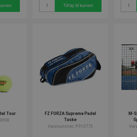
 kurven
Tilføj til kurven
del Tour
FZ FORZA Supreme Padel
M-S
Taske
S
8998
Varenummer: P913775
Var