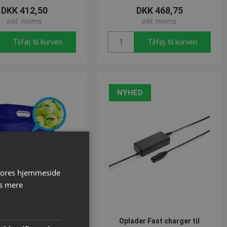
DKK 412,50
DKK 468,75
inkl. moms
inkl. moms
Tilføj til kurven
Tilføj til kurven
NYHED
 vores hjemmeside
s mere
re Touch | Tennisbold
Oplader Fast charger til