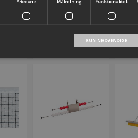
Ydeevne
Målretning
Funktionalitet
Tennis
og 
50107
Varenummer: P930824
Var
50
DKK 1.012,50
inkl. moms
KUN NØDVENDIGE
 kurven
Tilføj til kurven
bsolut nødvendige
Ydeevne
Målretning
Funktionalitet
Uklassificer
ookies muliggør hjemmesidens grundlæggende funktionalitet såsom brugerlogin og k
 bruges korrekt uden de absolut nødvendige cookies.
Provider
/
Domæne
Udløbsdato
Beskrivelse
ed
.presencosport.dk
1 år
Cookie Popup
METADATA
5 måneder
Denne cookie bruges til at gem
YouTube
4 uger
samtykke og privatlivsvalg for d
.youtube.com
webstedet. Det registrerer data
samtykke om forskellige politikke
personlige oplysninger og indstil
præferencer bliver hædret i fremt