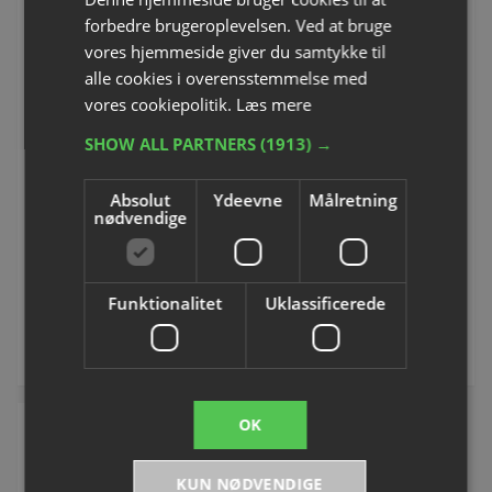
forbedre brugeroplevelsen. Ved at bruge
vores hjemmeside giver du samtykke til
alle cookies i overensstemmelse med
vores cookiepolitik.
Læs mere
SHOW ALL PARTNERS
(1913) →
Kompas
Kortkompas
Varenummer: L9996
Varenummer: L9997
Absolut
Ydeevne
Målretning
nødvendige
DKK 55,00
DKK 78,75
inkl. moms
inkl. moms
Funktionalitet
Uklassificerede
Køb
Køb
OK
KUN NØDVENDIGE