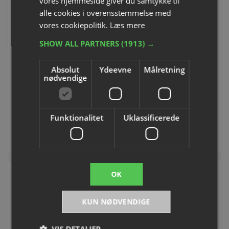
vores hjemmeside giver du samtykke til
alle cookies i overensstemmelse med
vores cookiepolitik.
Læs mere
SHOW ALL PARTNERS
(1913) →
TopTrike | Firehjulet cykel
TopTrike Little Balancer
Varenummer: L58827
Varenummer: S78511
Absolut
Ydeevne
Målretning
nødvendige
DKK 1.510,00
DKK 1.571,25
inkl. moms
inkl. moms
Funktionalitet
Uklassificerede
Køb
Køb
OK
KUN NØDVENDIGE