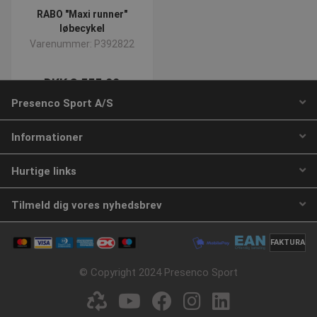
RABO "Maxi runner"
løbecykel
Varenummer: P392822
SNS
www.presencosport.dk
Sessio
_sn_n
www.presencosport.dk
1 år
DKK 3.555,00
contextValues
www.presencosport.dk
Sessio
inkl. moms
Presenco Sport A/S
cf_clearance
1 år
Cloudflare, Inc.
.canva.com
Køb
Informationer
Hurtige links
Google
Privacy Policy
1 ud af 1 side(r)
Tilmeld dig vores nyhedsbrev
FAKTURA
CookieScriptConsent
4 uger 
CookieScript
© Copyright 2024 Presenco Sport
dage
www.presencosport.dk