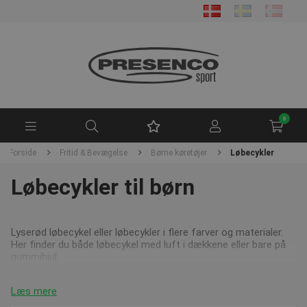
0
Forside
Fritid & Bevægelse
Børne køretøjer
Løbecykler
Løbecykler til børn
Lyserød løbecykel eller løbecykler i flere farver og materialer.
Her finder du både løbecykel med luft i dækkene eller bare på
gummihjul.
Læs mere