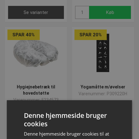
Se varianter
Køb
SPAR 40%
SPAR 20%
Hygiejnebetræk til
Yogamåtte m/øvelser
hovedstøtte
Varenummer: P309220H
Varenummer: F234573
DKK 156,25
Denne hjemmeside bruger
DKK 93,75
Fra DKK 138,75
cookies
inkl. moms
inkl. moms
Denne hjemmeside bruger cookies til at
Køb
Se varianter