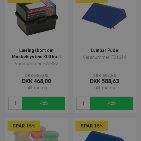
SNS
www.presencosport.dk
Sessio
_sn_n
www.presencosport.dk
1 år
Læringskort om
Lumbar Pude
contextValues
www.presencosport.dk
Sessio
Muskelsystem 300 kort
Varenummer: F21614
cf_clearance
1 år
Cloudflare, Inc.
Varenummer: F25482
.canva.com
DKK 585,00
DKK 692,50
DKK 468,00
DKK 588,63
Google
inkl. moms
inkl. moms
Privacy Policy
Køb
Køb
SPAR 15%
SPAR 15%
CookieScriptConsent
4 uger 
CookieScript
dage
www.presencosport.dk