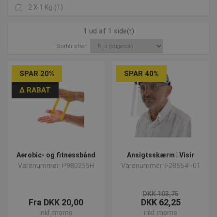
2 X 1 Kg
(1)
1 ud af 1 side(r)
Sortér efter:
SPAR 20%
SPAR 40%
∆ RABAT
Aerobic- og fitnessbånd
Ansigtsskærm | Visir
Varenummer: P980255H
Varenummer: F28554--01
DKK 103,75
Fra DKK 20,00
DKK 62,25
inkl. moms
inkl. moms