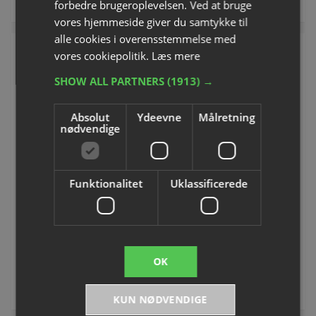
forbedre brugeroplevelsen. Ved at bruge
vores hjemmeside giver du samtykke til
alle cookies i overensstemmelse med
SPAR 25%
SPAR 15%
vores cookiepolitik.
Læs mere
SHOW ALL PARTNERS
(1913) →
Absolut
Ydeevne
Målretning
nødvendige
Original Thera Band ®
Aerobic-håndvægte
Funktionalitet
Uklassificerede
Varenummer: S54910H
Varenummer: S24021H
Fra DKK 161,25
Fra DKK 220,00
inkl. moms
inkl. moms
OK
Se varianter
Se varianter
KUN NØDVENDIGE