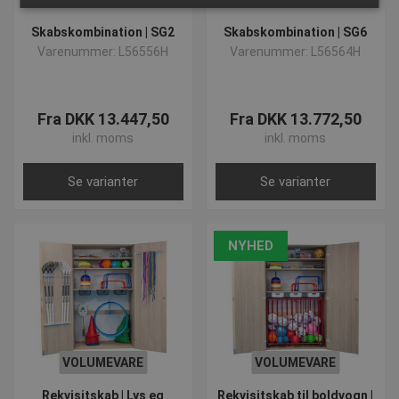
Skabskombination | SG2
Skabskombination | SG6
Absolut nødvendige
Ydeevne
Målretning
Varenummer: L56556H
Varenummer: L56564H
Funktionalitet
Uklassificerede
Absolut nødvendige cookies muliggør
Fra DKK 13.447,50
Fra DKK 13.772,50
hjemmesidens grundlæggende funktionalitet såsom
brugerlogin og kontoadministration. Hjemmesiden
inkl. moms
inkl. moms
kan ikke bruges korrekt uden de absolut
nødvendige cookies.
Se varianter
Se varianter
Navn
Provider
/
Domæne
Udløbsd
popup-signup-closed
.presencosport.dk
1 år
VISITOR_PRIVACY_METADATA
5 måned
YouTube
NYHED
4 uger
.youtube.com
VOLUMEVARE
VOLUMEVARE
Rekvisitskab | Lys eg
Rekvisitskab til boldvogn |