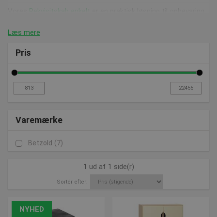
Vores
Rekvisitskab enkelt
er en praktisk løsning til opbevaring
af rekvisitter og er perfekt til brug i idrætshaller eller skoler.
Her kan du opbevare mange ting på lidt plads. Hvis du har brug
Læs mere
for mere plads er vores
Rekvisitskab
ideelt, da den har dobbelt
plads og også giver dig mulighed for at hænge ting op på
Pris
indersiden af lågerne.
Se vores
Skabskombination | SG2
hvis du er på udkig efter et
opbevaringsskab med et flot design og maksimal
funktionalitet. Dette opbevaringsskab er også ideelt til brug i
skolen eller børnehaven, hvor der kan opbevares ting som
legetøj eller undervisningsmateriale. Denne findes også i en
større version, nemlig
Skabskombination | SG1
som består af i
Varemærke
alt 5 skabe. Ved begge disse skabe har du mulighed for at
købe dem i farverne grøn og hvid eller i en blanding af de to.
Betzold
(7)
Se vores
skab med store rum
hvis du har brug for et skab med
mange rum og meget plads. Dette skab er let for børn at nå
1 ud af 1 side(r)
og er ideelt til brug i en skole eller lignende. Der er et stort
udvalg af farver at vælge imellem og der er mulighed for at
Sortér efter:
vælge farve på både stellet og lågerne, så det kan blive lige
som du ønsker det.
NYHED
God service, bedre råd når du skal købe