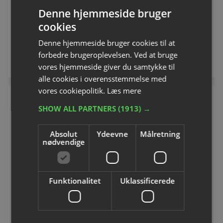
Denne hjemmeside bruger
cookies
Fra DKK 545,00
DKK 1.430,00
inkl. moms
inkl. moms
Denne hjemmeside bruger cookies til at
forbedre brugeroplevelsen. Ved at bruge
Se varianter
Køb
vores hjemmeside giver du samtykke til
alle cookies i overensstemmelse med
vores cookiepolitik.
Læs mere
SHOW ALL PARTNERS
(1913) →
Absolut
Ydeevne
Målretning
nødvendige
Funktionalitet
Uklassificerede
2-delt beskyttelse til
Udskiftningstavler til
volleystøtte
volleyball
Varenummer: P364600
Varenummer: P91651