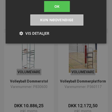
DKK 3.977,50
DKK 6.572,50
OK
inkl. moms
inkl. moms
KUN NØDVENDIGE
Køb
Køb
VIS DETALJER
Absolut nødvendige
Ydeevne
Målretning
Funktionalitet
Uklassificerede
Absolut nødvendige cookies muliggør
VOLUMEVARE
VOLUMEVARE
hjemmesidens grundlæggende funktionalitet såsom
brugerlogin og kontoadministration. Hjemmesiden
Volleyball Dommerstol
Volleyball Dommerplatform
kan ikke bruges korrekt uden de absolut
nødvendige cookies.
Varenummer: P830600
Varenummer: P360117
Navn
Provider
/
Domæne
Udløbsd
popup-signup-closed
.presencosport.dk
1 år
DKK 10.886,25
DKK 12.172,50
VISITOR_PRIVACY_METADATA
5 måned
YouTube
inkl. moms
inkl. moms
4 uger
.youtube.com