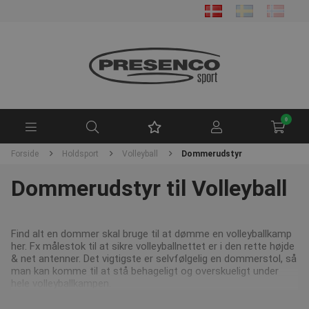
0
Forside
Holdsport
Volleyball
Dommerudstyr
Dommerudstyr til Volleyball
Find alt en dommer skal bruge til at dømme en volleyballkamp
her. Fx målestok til at sikre volleyballnettet er i den rette højde
& net antenner. Det vigtigste er selvfølgelig en dommerstol, så
man kan komme til at stå behageligt og overskueligt under
hele volleyballkampen.