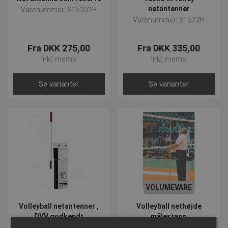
netantenner
Varenummer: S15201H
Varenummer: S1522H
Fra DKK 275,00
Fra DKK 335,00
inkl. moms
inkl. moms
Se varianter
Se varianter
VOLUMEVARE
Volleyball netantenner ,
Volleyball nethøjde
DVV godkendt
målestang
Varenummer: S1520H
Varenummer: S15203