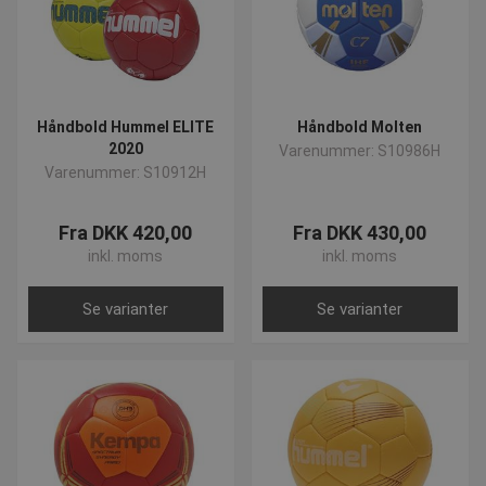
SNS
www.presencosport.dk
Sessio
_sn_n
www.presencosport.dk
1 år
Håndbold Hummel ELITE
Håndbold Molten
contextValues
www.presencosport.dk
Sessio
2020
Varenummer: S10986H
cf_clearance
1 år
Cloudflare, Inc.
Varenummer: S10912H
.canva.com
Fra DKK 420,00
Fra DKK 430,00
Google
inkl. moms
inkl. moms
Privacy Policy
Se varianter
Se varianter
CookieScriptConsent
4 uger 
CookieScript
dage
www.presencosport.dk