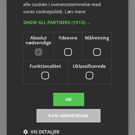
alle cookies i overensstemmelse med
vores cookiepolitik.
Læs mere
SHOW ALL PARTNERS
(1913) →
Absolut
Ydeevne
Målretning
nødvendige
Håndbold Kempa Leo
Molten® Methodik-
Funktionalitet
Uklassificerede
Håndbold
Varenummer: S10927H
Varenummer: S10958
Fra DKK 261,25
DKK 270,00
inkl. moms
inkl. moms
OK
Se varianter
Køb
KUN NØDVENDIGE
VIS DETALJER