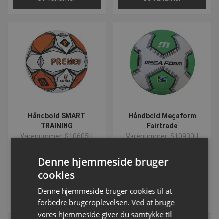
Håndbold SMART
Håndbold Megaform
TRAINING
Fairtrade
Varenummer: S10605H
Varenummer: S10930H
Denne hjemmeside bruger
Fra DKK 243,75
Fra DKK 253,13
cookies
inkl. moms
inkl. moms
Denne hjemmeside bruger cookies til at
Se varianter
Se varianter
forbedre brugeroplevelsen. Ved at bruge
vores hjemmeside giver du samtykke til