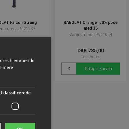
LAT Falcon Strung
BABOLAT Orange | 50% pose
med 36
enummer: P921237
Varenummer: P911004
DKK 498,75
DKK 735,00
inkl. moms
inkl. moms
 vores hjemmeside
s mere
Tilføj til kurven
Tilføj til kurven
Uklassificerede