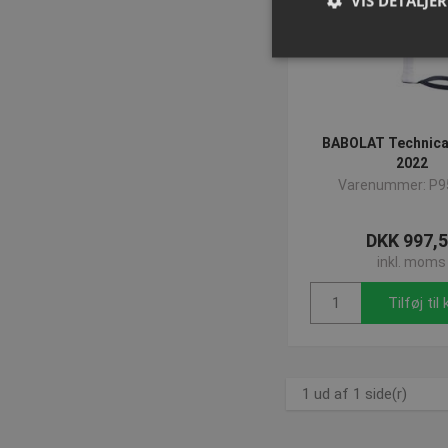
VIS DETALJER
A
Absolut nødvendige c
BABOLAT Technica
Hjemmesiden kan ikke
2022
Navn
Varenummer: P9
popup-signup-clos
DKK 997,
VISITOR_PRIVACY_
inkl. moms
Tilføj til
SNS
_sn_n
1 ud af 1 side(r)
contextValues
cf_clearance