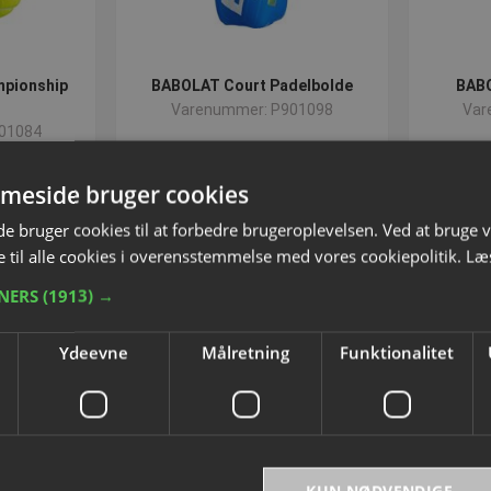
pionship
BABOLAT Court Padelbolde
BABO
Varenummer: P901098
Var
01084
meside bruger cookies
5
DKK 81,25
inkl. moms
 bruger cookies til at forbedre brugeroplevelsen. Ved at bruge
 til alle cookies i overensstemmelse med vores cookiepolitik.
Læ
 kurven
Tilføj til kurven
TNERS
(1913) →
Ydeevne
Målretning
Funktionalitet