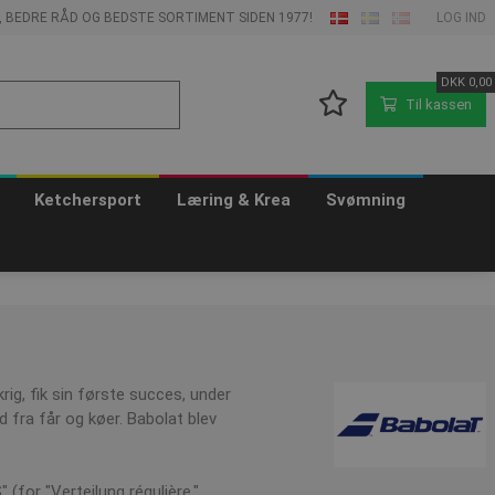
E, BEDRE RÅD OG BEDSTE SORTIMENT SIDEN 1977!
LOG IND
DKK
0,00
Til kassen
Ketchersport
Læring & Krea
Svømning
ig, fik sin første succes, under
 fra får og køer. Babolat blev
 (for "Verteilung régulière,"