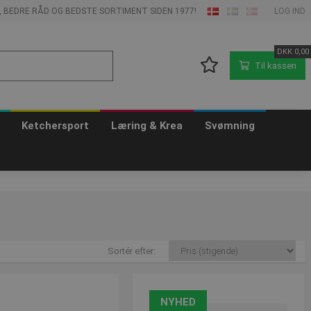
E, BEDRE RÅD OG BEDSTE SORTIMENT SIDEN 1977!
LOG IND
DKK
0,00
Til kassen
Ketchersport
Læring & Krea
Svømning
Sortér efter:
NYHED