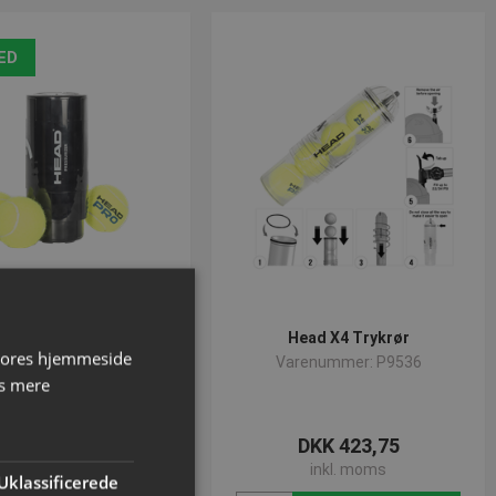
ED
3 Black Pressurizer -
Head X4 Trykrør
 vores hjemmeside
Trykrør
Varenummer: P9536
s mere
renummer: P9539
DKK 293,75
DKK 423,75
inkl. moms
inkl. moms
Uklassificerede