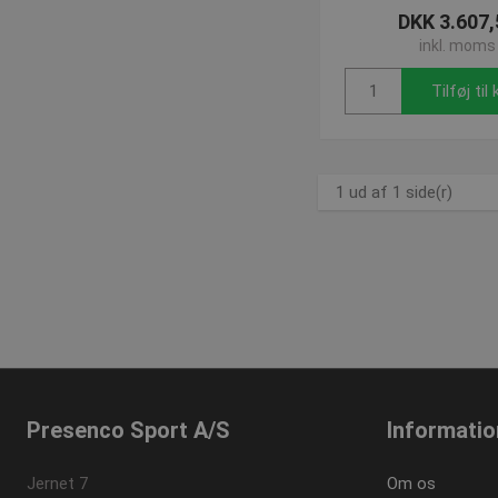
SNS
DKK 3.607,
_sn_n
inkl. moms
contextValues
Tilføj til
cf_clearance
1 ud af 1 side(r)
CookieScriptConse
_sn_a
_sn_m
__cf_bm
Presenco Sport A/S
Informatio
Navn
Provider
Navn
Jernet 7
Om os
Domæne
Navn