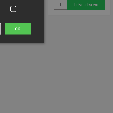
Tilføj til kurven
Tilføj til kurven
OK
ede
ontoadministration.
me brugerens
eres interaktion med
 på den besøgendes
r for beskyttelse af
linger, så deres
idige sessioner.