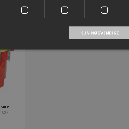
 kurven
Tilføj til kurven
KUN NØDVENDIGE
bsolut nødvendige
Ydeevne
Målretning
Funktionalitet
Uklassificer
ookies muliggør hjemmesidens grundlæggende funktionalitet såsom brugerlogin og k
 bruges korrekt uden de absolut nødvendige cookies.
Provider
/
Domæne
Udløbsdato
Beskrivelse
ed
.presencosport.dk
1 år
Cookie Popup
METADATA
5 måneder
Denne cookie bruges til at gem
YouTube
4 uger
samtykke og privatlivsvalg for d
.youtube.com
kkurv
webstedet. Det registrerer data
9535
samtykke om forskellige politikke
personlige oplysninger og indstil
præferencer bliver hædret i fremt