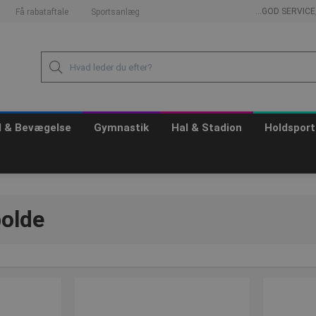
...GOD SERVIC
Få rabataftale
Sportsanlæg
id & Bevægelse
Gymnastik
Hal & Stadion
Holdsport
olde