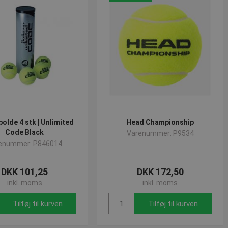
olde 4 stk | Unlimited
Head Championship
Code Black
Varenummer: P9534
enummer: P846014
DKK 101,25
DKK 172,50
inkl. moms
inkl. moms
Tilføj til kurven
Tilføj til kurven