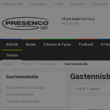
Produktnyheder
Varemærker
Outlet
Gave ideer
Rabatkoder
FÅ EN RABATAFTALE
BESTIL HER
Atletik
Bolde
Fitness & Fysio
Fodbold
Frit
Tennis
Forside
Tennis
Tennisbolde
Gastennisbolde
Gastennisb
Gastennisbolde
Reducerede tennisbolde
1 ud af 1 side(r)
Skumtennisbolde
Trykløse Tennisbolde