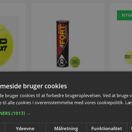
NYH
meside bruger cookies
XT
Tennisbolde DUNLOP FORT
Head X
 bruger cookies til at forbedre brugeroplevelsen. Ved at bruge
TOURNAMENT
9834
 til alle cookies i overensstemmelse med vores cookiepolitik.
Læ
Varenummer: S1316
Va
TNERS
(1913) →
50
DKK 260,00
inkl. moms
Ydeevne
Målretning
Funktionalitet