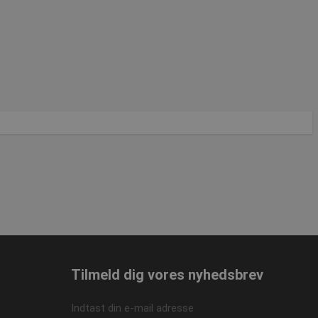
e-tjenesten til at
lsidesætte eventuelle
t på den
gtigt at understøtte
ioner og give
søgende.
cript.com-tjenesten
tykke til besøgende.
ript.com
ne mellem mennesker
jemmesiden for at
n af deres
Tilmeld dig vores nyhedsbrev
Beskrivelse
Indtast din e-mail adresse