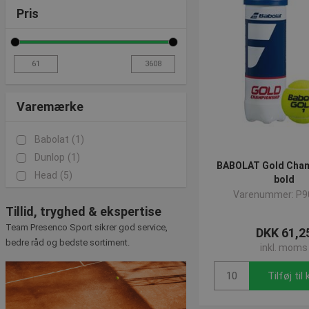
Pris
Varemærke
Babolat
(1)
Dunlop
(1)
BABOLAT Gold Cham
Head
(5)
bold
Varenummer: P9
Tillid, tryghed & ekspertise
Team Presenco Sport sikrer god service,
DKK 61,2
bedre råd og bedste sortiment.
inkl. moms
Tilføj til