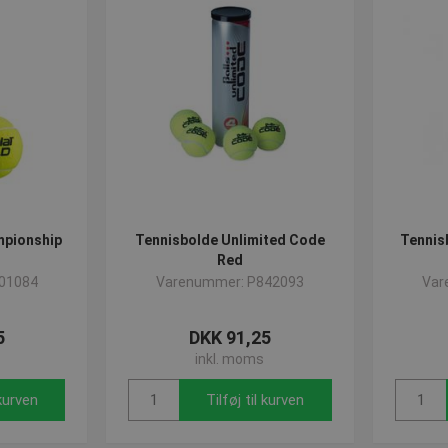
pionship
Tennisbolde Unlimited Code
Tennisb
Red
01084
Varenummer: P842093
Var
5
DKK 91,25
inkl. moms
 kurven
Tilføj til kurven