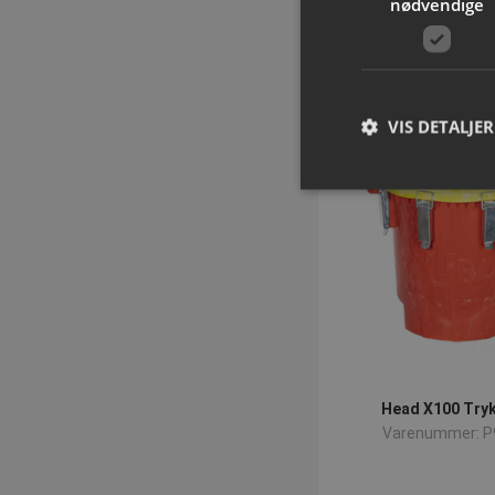
nødvendige
Tilføj til
VIS DETALJER
A
Absolut nødvendige c
Hjemmesiden kan ikke
Navn
popup-signup-clos
VISITOR_PRIVACY_
Head X100 Try
Varenummer: P