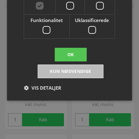
Funktionalitet
Uklassificerede
OK
BIG ® -Bobby-Car-Trailer
BIG ® -Bobby-Car-Classic
KUN NØDVENDIGE
Varenummer: S78540_R
Varenummer: S78500
VIS DETALJER
DKK 380,00
DKK 601,25
inkl. moms
inkl. moms
Absolut nødvendige
Ydeevne
Målretning
Køb
Køb
Funktionalitet
Uklassificerede
Absolut nødvendige cookies muliggør
hjemmesidens grundlæggende funktionalitet såsom