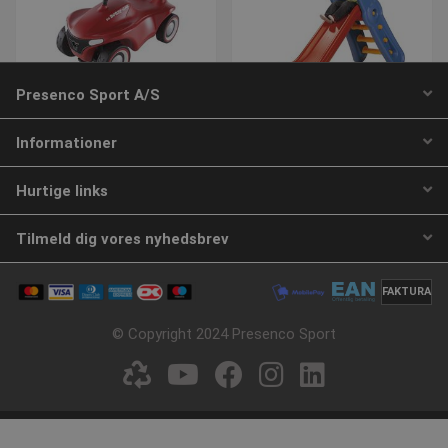
.canva.com
Google
Presenco Sport A/S
Privacy Policy
BIG-Bobby-Car Neo
BIG Fun rutsjebane
Informationer
Varenummer: S78532
Varenummer: S7461
Hurtige links
CookieScriptConsent
4 uger 
CookieScript
dage
www.presencosport.dk
DKK 771,25
DKK 966,25
Tilmeld dig vores nyhedsbrev
inkl. moms
inkl. moms
FAKTURA
Køb
Køb
© Copyright 2024 Presenco Sport
_sn_a
www.presencosport.dk
1 år
_sn_m
www.presencosport.dk
1 år
1 ud af 1 side(r)
__cf_bm
29 minut
Cloudflare Inc.
59
.canva.com
sekund