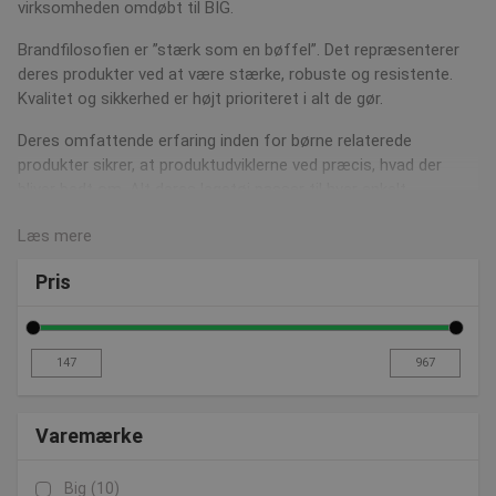
virksomheden omdøbt til BIG.
Brandfilosofien er ”stærk som en bøffel”. Det repræsenterer
deres produkter ved at være stærke, robuste og resistente.
Kvalitet og sikkerhed er højt prioriteret i alt de gør.
Deres omfattende erfaring inden for børne relaterede
produkter sikrer, at produktudviklerne ved præcis, hvad der
bliver bedt om. Alt deres legetøj passer til hver enkelt
aldersgruppe og er ergonomisk designet samtidig med, at det
Læs mere
bidrager positivt til et barns udvikling.
Deres mest kendte produkt er klart Bobby bilen, der findes i
Pris
mange børnehjem, børnehaver og vuggestuer. Det er netop
også denne slags bil, vi blandt andet har på vores webshop i
flere forskellige varianter og tilbehør til den.
Du kan læse meget mere om BIG på deres egen
hjemmeside
Varemærke
Big
(10)