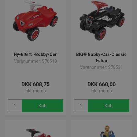
brugerlogin og kontoadministration. Hjemmesiden
kan ikke bruges korrekt uden de absolut
nødvendige cookies.
Navn
Provider
/
Domæne
Udløbsd
popup-signup-closed
.presencosport.dk
1 år
VISITOR_PRIVACY_METADATA
5 måned
YouTube
4 uger
.youtube.com
Ny-BIG ® -Bobby-Car
BIG® Bobby-Car-Classic
Fulda
Varenummer: S78510
Varenummer: S78531
DKK 608,75
DKK 660,00
inkl. moms
inkl. moms
Køb
Køb
SNS
www.presencosport.dk
Sessio
_sn_n
www.presencosport.dk
1 år
contextValues
www.presencosport.dk
Sessio
cf_clearance
1 år
Cloudflare, Inc.