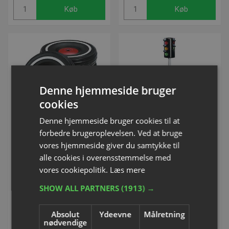
Køb
Køb
Denne hjemmeside bruger
cookies
Denne hjemmeside bruger cookies til at
BIG ® -Bobby-Car-Whisper-
BIG ® Trafik Lys
forbedre brugeroplevelsen. Ved at bruge
Wheels
Varenummer: S78590
vores hjemmeside giver du samtykke til
Varenummer: S78560
alle cookies i overensstemmelse med
vores cookiepolitik.
Læs mere
DKK 281,25
DKK 287,50
SHOW ALL PARTNERS
(1913) →
inkl. moms
inkl. moms
Absolut
Ydeevne
Målretning
Køb
Køb
nødvendige