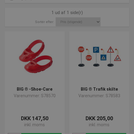
1 ud af 1 side(r)
Sortér efter:
BIG ® -Shoe-Care
BIG ® Trafik skilte
Varenummer: S78570
Varenummer: S78583
DKK 147,50
DKK 205,00
inkl. moms
inkl. moms