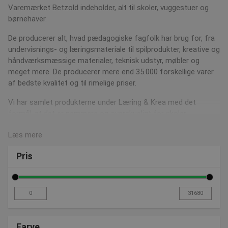
Varemærket Betzold indeholder, alt til skoler, vuggestuer og
børnehaver.
De producerer alt, hvad pædagogiske fagfolk har brug for, fra
undervisnings- og læringsmateriale til spilprodukter, kreative og
håndværksmæssige materialer, teknisk udstyr, møbler og
meget mere. De producerer mere end 35.000 forskellige varer
af bedste kvalitet og til rimelige priser.
Vi har samlet produkterne under Læring & Krea med det
formål, at det er nemmere og overskueligt for skoler,
vuggestuer og børnehaver, at finde alle produkter indenfor
Læs mere
deres fag.
Læs mere om Betzold her
Pris
Farve