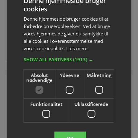
Denne hjemmeside bruger
cookies
Gave Æske Julemand
Hundrede Board
Varenummer: L755881
Varenummer: L8424
Denne hjemmeside bruger cookies til at
forbedre brugeroplevelsen. Ved at bruge
vores hjemmeside giver du samtykke til
DKK 20,00
DKK 20,00
alle cookies i overensstemmelse med
inkl. moms
inkl. moms
vores cookiepolitik.
Læs mere
SHOW ALL PARTNERS
(1913) →
Køb
Køb
Absolut
Ydeevne
Målretning
nødvendige
Funktionalitet
Uklassificerede
Hånddukker og vaskeklud
Monster "Mimos"