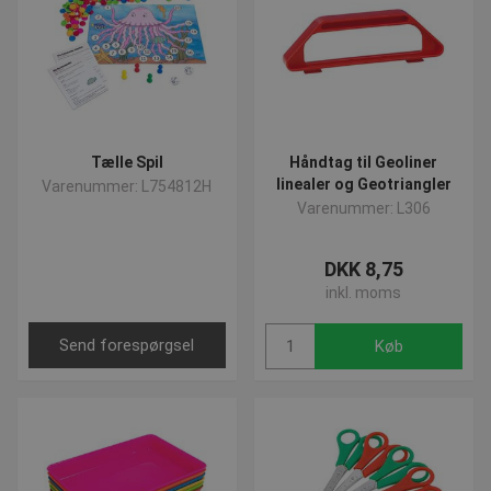
Tælle Spil
Håndtag til Geoliner
linealer og Geotriangler
Varenummer: L754812H
Varenummer: L306
DKK 8,75
inkl. moms
Send forespørgsel
Køb