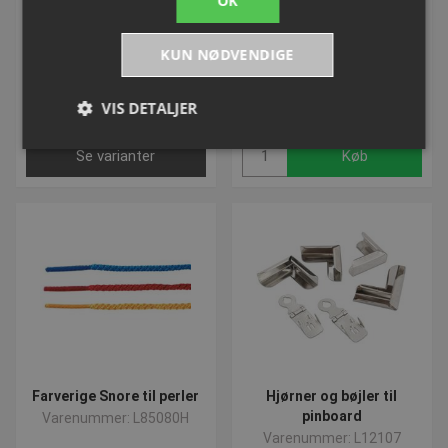
OK
Varenummer: L755688H
Varenummer: L97833
KUN NØDVENDIGE
Fra DKK 20,00
DKK 23,75
VIS DETALJER
inkl. moms
inkl. moms
Se varianter
Køb
Absolut nødvendige
Ydeevne
Målretning
Funktionalitet
Uklassificerede
Absolut nødvendige cookies muliggør
hjemmesidens grundlæggende funktionalitet såsom
brugerlogin og kontoadministration. Hjemmesiden
kan ikke bruges korrekt uden de absolut
nødvendige cookies.
Navn
Provider
/
Domæne
Udløbsd
popup-signup-closed
.presencosport.dk
1 år
Farverige Snore til perler
Hjørner og bøjler til
VISITOR_PRIVACY_METADATA
5 måned
YouTube
pinboard
Varenummer: L85080H
4 uger
.youtube.com
Varenummer: L12107