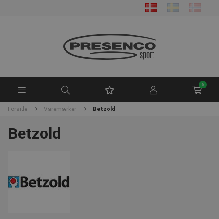
0
Forside
Varemærker
Betzold
Betzold