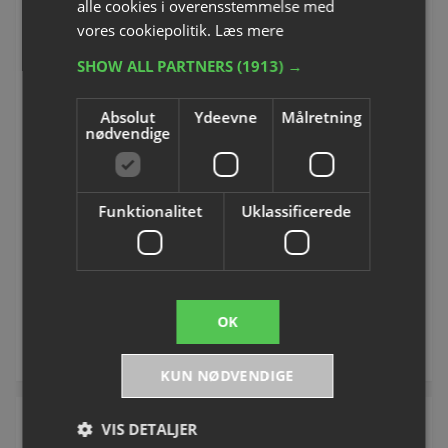
alle cookies i overensstemmelse med
NYHED
vores cookiepolitik.
Læs mere
SHOW ALL PARTNERS
(1913) →
Absolut
Ydeevne
Målretning
nødvendige
Unihoc taske
Unihoc Star Ace
Floorballstav
Varenummer: S10792
Funktionalitet
Uklassificerede
Varenummer: P360255H
DKK 410,00
Fra DKK 520,00
inkl. moms
inkl. moms
OK
Køb
Se varianter
KUN NØDVENDIGE
VIS DETALJER