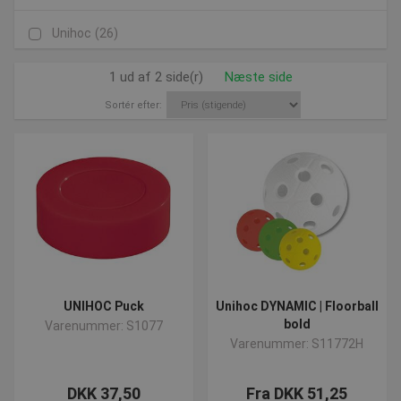
Unihoc
(26)
1 ud af 2 side(r)
Næste side
Sortér efter:
UNIHOC Puck
Unihoc DYNAMIC | Floorball
bold
Varenummer: S1077
Varenummer: S11772H
DKK 37,50
Fra DKK 51,25