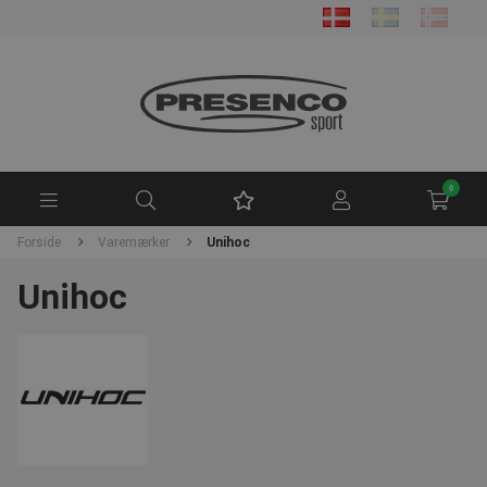
0
Forside
Varemærker
Unihoc
Unihoc