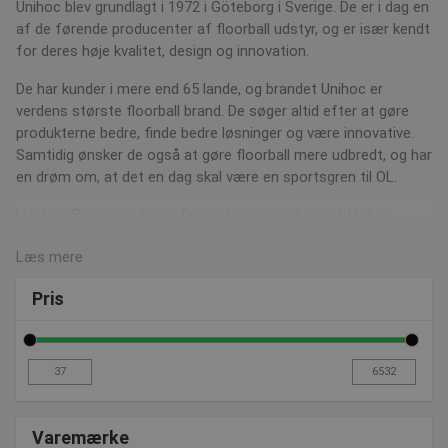
Unihoc blev grundlagt i 1972 i Göteborg i Sverige. De er i dag en
af de førende producenter af floorball udstyr, og er især kendt
for deres høje kvalitet, design og innovation.
De har kunder i mere end 65 lande, og brandet Unihoc er
verdens største floorball brand. De søger altid efter at gøre
produkterne bedre, finde bedre løsninger og være innovative.
Samtidig ønsker de også at gøre floorball mere udbredt, og har
en drøm om, at det en dag skal være en sportsgren til OL.
Her hos Presenco Sport finder du vores udvalg af Unihoc
produkter. Det omfatter blandt andet mål, pucke, komplette
Læs mere
sæt og bolde.
Du kan også læse mere om Unihoc ved at klikke
Pris
HER
Varemærke