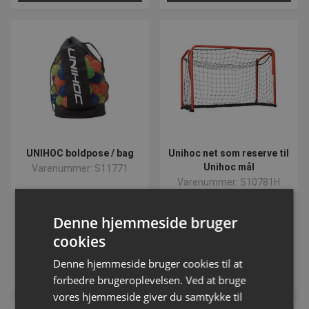
UNIHOC boldpose / bag
Unihoc net som reserve til
Unihoc mål
Varenummer: S11771
Varenummer: S10781H
DKK 215,00
Fra DKK 315,00
Denne hjemmeside bruger
inkl. moms
inkl. moms
cookies
Denne hjemmeside bruger cookies til at
Køb
Se varianter
forbedre brugeroplevelsen. Ved at bruge
vores hjemmeside giver du samtykke til