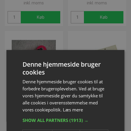
inkl. moms
inkl. moms
Køb
Køb
Denne hjemmeside bruger
cookies
VOLUMEVARE
Denne hjemmeside bruger cookies til at
Dublex-sugekop | Til
Minibander | Fodbold på
forbedre brugeroplevelsen. Ved at bruge
indendørs bande
tværs
vores hjemmeside giver du samtykke til
fritstående.
Varenummer: P360158H
alle cookies i overensstemmelse med
Varenummer: S07423
vores cookiepolitik.
Læs mere
Fra DKK 1.090,00
DKK 808,75
SHOW ALL PARTNERS
(1913) →
inkl. moms
inkl. moms