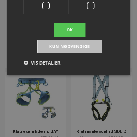
Klatresele Edelrid Zack
Klatresele FRAGGLE II
Gym
Varenummer: S71030
Varenummer: S71029
OK
DKK 630,00
DKK 681,25
inkl. moms
inkl. moms
KUN NØDVENDIGE
Køb
Køb
VIS DETALJER
Absolut nødvendige
Ydeevne
Målretning
Funktionalitet
Uklassificerede
Absolut nødvendige cookies muliggør
hjemmesidens grundlæggende funktionalitet såsom
brugerlogin og kontoadministration. Hjemmesiden
kan ikke bruges korrekt uden de absolut
nødvendige cookies.
Klatresele Edelrid JAY
Klatresele Edelrid SOLID
Navn
Provider
/
Domæne
Udløbsd