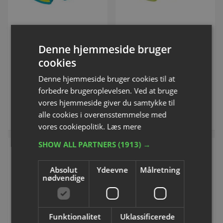
Børne Klatresele Edelrid
Klatresele Edelrid JOKER II
FINN II
Varenummer: S71020H
Denne hjemmeside bruger
Varenummer: S71023
cookies
Denne hjemmeside bruger cookies til at
DKK 576,25
Fra DKK 576,25
forbedre brugeroplevelsen. Ved at bruge
inkl. moms
inkl. moms
vores hjemmeside giver du samtykke til
alle cookies i overensstemmelse med
Køb
Se varianter
vores cookiepolitik.
Læs mere
SHOW ALL PARTNERS
(1913) →
Absolut
Ydeevne
Målretning
nødvendige
Funktionalitet
Uklassificerede