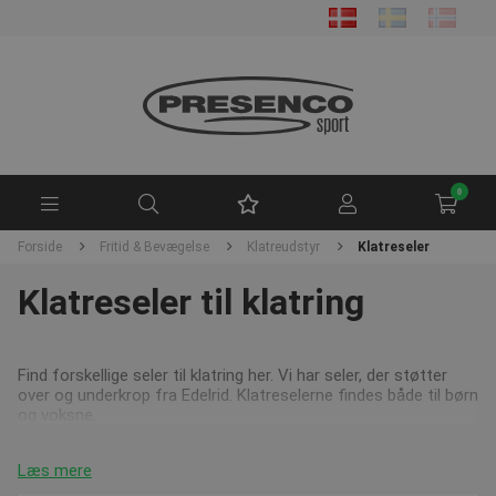
0
Forside
Fritid & Bevægelse
Klatreudstyr
Klatreseler
Klatreseler til klatring
Find forskellige seler til klatring her. Vi har seler, der støtter
over og underkrop fra Edelrid. Klatreselerne findes både til børn
og voksne.
Læs mere