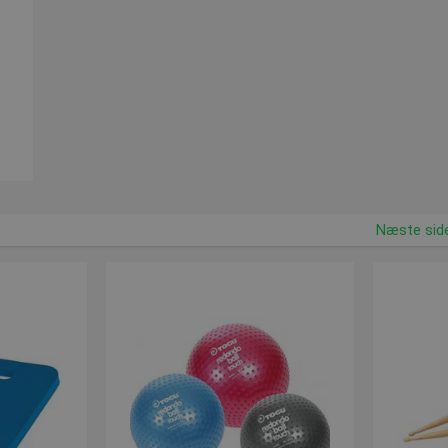
til vores produkter, så ring til os på 7550 6011 eller skriv en e-mail
Næste sid