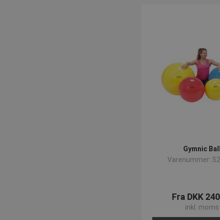
SNS
_sn_n
contextValues
cf_clearance
CookieScriptConse
_sn_a
Gymnic Bal
_sn_m
Varenummer: S
__cf_bm
Fra DKK 240
inkl. moms
Navn
Provider
Navn