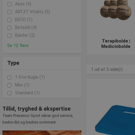
Skulle du have spørgsmål 
Airex
(9)
og et bredt sortiment!
ARTZT Vitality
(5)
BECO
(1)
Betzold
(4)
Bänfer
(2)
Terapibolde |
Se 12 flere
Medicinbolde
Type
1 ud af 3 side(r)
1 Stor Kugle
(1)
Mini
(1)
Standard
(1)
Tillid, tryghed & ekspertise
Team Presenco Sport sikrer god service,
bedre råd og bedste sortiment.