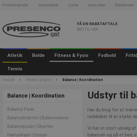
Produktnyheder
Varemærker
Outlet
Gave ideer
Rabatkoder
FÅ EN RABATAFTALE
BESTIL HER
Atletik
Bolde
Fitness & Fysio
Fodbold
Frit
Tennis
Forside
Fitness & Fysio
Balance | Koordination
Udstyr til
Balance | Koordination
Balance Pads
Har du brug for at træne
redskaber til at styrke 
Balancebrætter | Balanceskiver
Balancepuder | Skamler
Vi har et stort udvalg af
balancen og på et ben, 
Hængekøjer | Gynger