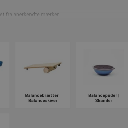
itet fra anerkendte mærker
de aktører indenfor skumprodukter, og er berømte for deres balan
eret af træ, så se dette lækre
vippebræt
fra SELECT.
e advanceret! Så kan vi tilbyde en
BOSU Trainer
, som du finder i n
r på den, og benyttes ofte af sportsklubber, fitnesscentre og fysi
dre holdning, og komfort
 dagen lang, er det vigtigt at du sidder komfortabelt og ikke skader 
r den kropsholdning og dermed også styrker din balance. DYNAIR har
der
her
fra DYNAIR.
Balancebrætter |
Balancepuder |
Balanceskiver
Skamler
service!
samlet hele vores store sortiment af produkter til at styrke balanc