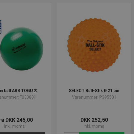
e-tjenesten til at
lsidesætte eventuelle
t på den
gtigt at understøtte
ioner og give
søgende.
cript.com-tjenesten
tykke til besøgende.
ript.com
erball ABS TOGU ®
SELECT Ball-Stik Ø 21 cm
enummer: F03380H
Varenummer: P395501
ne mellem mennesker
jemmesiden for at
n af deres
ra DKK 245,00
DKK 252,50
inkl. moms
inkl. moms
Beskrivelse