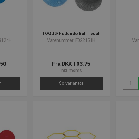
TOGU® Redondo Ball Touch
3124H
Varenummer: F022151H
Va
,50
Fra DKK 103,75
inkl. moms
r
Se varianter