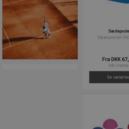
Sædepude
Varenummer: F0
Fra DKK 67
inkl. moms
Se variante