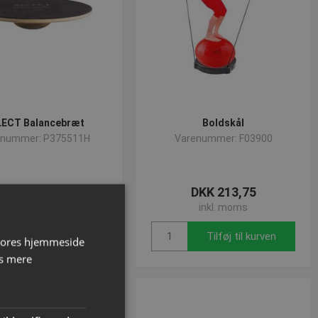
LECT Balancebræt
Boldskål
enummer: P375511H
Varenummer: F03900
ra DKK 211,25
DKK 213,75
inkl. moms
inkl. moms
Se varianter
Tilføj til kurven
 vores hjemmeside
s mere