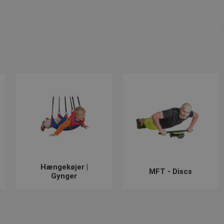
ce-pad som også fås i
vippebræt
. Hvis man derimod ønsker et
æsten alle fitnesscentre. BOSU er kendt for at man kan træne
oterapeuter.
din ryg. For at få en bedre kropsholdning, kan du benytte
 flere forskellige former af boldpuder som kan anvendes til
Hængekøjer |
MFT - Discs
Gynger
en, og vi sørger for at opdatere webshoppen løbende!