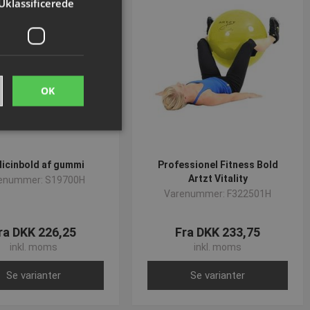
Uklassificerede
OK
ede
icinbold af gummi
Professionel Fitness Bold
Artzt Vitality
enummer: S19700H
ontoadministration.
Varenummer: F322501H
ra DKK 226,25
Fra DKK 233,75
inkl. moms
inkl. moms
me brugerens
eres interaktion med
Se varianter
Se varianter
 på den besøgendes
r for beskyttelse af
linger, så deres
idige sessioner.