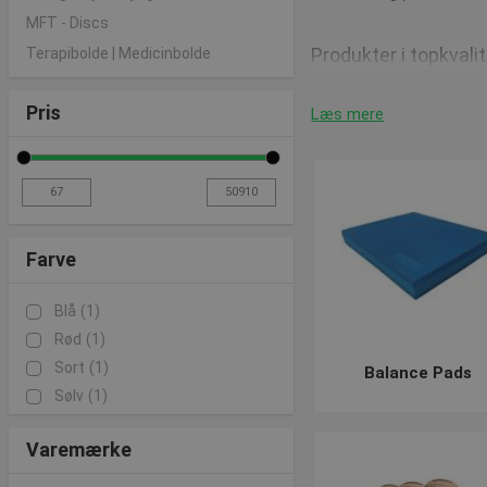
MFT - Discs
Produkter i topkval
Terapibolde | Medicinbolde
AIREX er en af de føren
Pris
Læs mere
vippebræt som er produc
Ønsker du noget lidt mer
mange forskellige øvelse
Balancepuder til be
Farve
Hvis du sidder på kontor
Blå
(1)
balancepuder
som styrke
Rød
(1)
kontorstole, som du fin
Sort
(1)
Balance Pads
Sølv
(1)
Vi har fokus på god 
Varemærke
I vores webshop har vi 