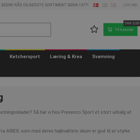
E, BEDRE RÅD OG BEDSTE SORTIMENT SIDEN 1977!
LOG IND
DKK
0,00
Til kassen
Ketchersport
Læring & Krea
Svømning
g
astningsskader? Så har vi hos Presenco Sport et stort udvalg af
ra AIREX, som med deres højkvalitets skum er god til at styrke