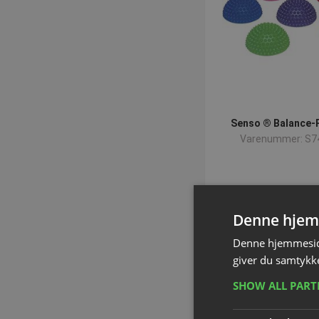
Senso ® Balance-
Varenummer: S7
Fra DKK 190
inkl. moms
Denne hjem
Se variante
Denne hjemmeside
giver du samtykke
SHOW ALL PAR