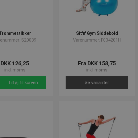
Trommestikker
Sit'n' Gym Siddebold
renummer: S20039
Varenummer: F034201H
DKK 126,25
Fra DKK 158,75
inkl. moms
inkl. moms
Tilføj til kurven
Se varianter