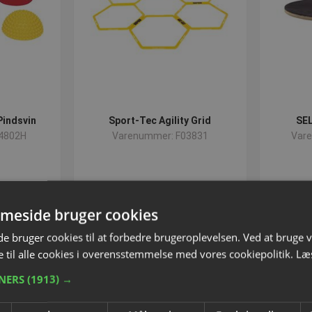
Pindsvin
Sport-Tec Agility Grid
SE
4802H
Varenummer: F03831
Var
,00
DKK 195,00
F
inkl. moms
meside bruger cookies
r
Tilføj til kurven
 bruger cookies til at forbedre brugeroplevelsen. Ved at bruge
 til alle cookies i overensstemmelse med vores cookiepolitik.
Læ
TNERS
(1913) →