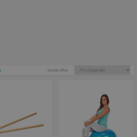
 på
post@presencosport.dk
. Vi er altid klar til at hjælpe dig med råd
e
Sortér efter: