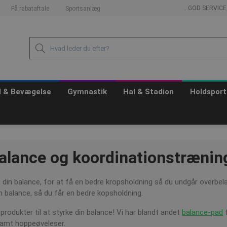
...GOD SERVIC
Få rabataftale
Sportsanlæg
id & Bevægelse
Gymnastik
Hal & Stadion
Holdsport
 balance og koordinationstrænin
 din balance, for at få en bedre kropsholdning så du undgår overbel
din balance, så du får en bedre kopsholdning.
 produkter til at styrke din balance! Vi har blandt andet
balance-pad
f
samt hoppeøveleser.