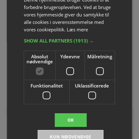
forbedre brugeroplevelsen. Ved at bruge
Her finder du
CosiMed Paraffin Rengøringsmiddel
, som er
vores hjemmeside giver du samtykke til
perfekt til rengøring af f.eks. dit paraffinbad. Det er super
alle cookies i overensstemmelse med
effektivt til at rengøre rustfrit stål samt hårde overflader.
vores cookiepolitik.
Læs mere
SHOW ALL PARTNERS
(1913) →
CosiMed Rengøring
Therabath Pro Glove Sæt,
Paraffin Plus | 1 liter
102 stk.
Absolut
Ydeevne
Målretning
Varenummer: F24030
Varenummer: F29144
nødvendige
DKK 177,50
DKK 880,00
inkl. moms
inkl. moms
Funktionalitet
Uklassificerede
Køb
Køb
OK
KUN NØDVENDIGE