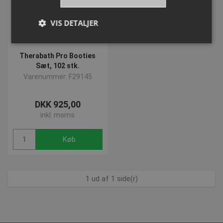
VIS DETALJER
Therabath Pro Booties
Absolut nødvendige
Ydeevne
Målretning
Sæt, 102 stk.
Varenummer: F29145
Funktionalitet
Uklassificerede
Absolut nødvendige cookies muliggør
DKK 925,00
hjemmesidens grundlæggende funktionalitet såsom
brugerlogin og kontoadministration. Hjemmesiden
inkl. moms
kan ikke bruges korrekt uden de absolut
nødvendige cookies.
Køb
Navn
Provider
/
Domæne
Udløbsd
popup-signup-closed
.presencosport.dk
1 år
VISITOR_PRIVACY_METADATA
5 måned
YouTube
1 ud af 1 side(r)
4 uger
.youtube.com