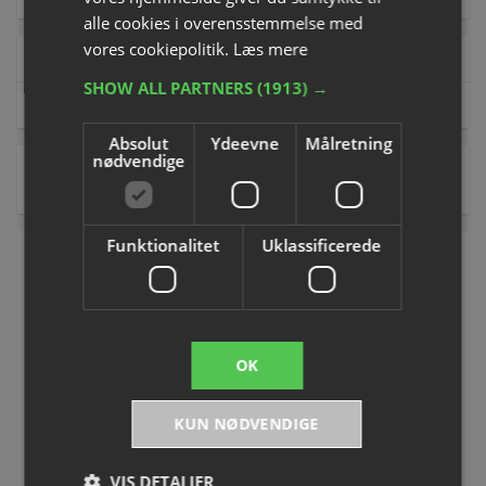
alle cookies i overensstemmelse med
vores cookiepolitik.
Læs mere
Varemærke
SHOW ALL PARTNERS
(1913) →
Court Royal
(1)
Absolut
Ydeevne
Målretning
nødvendige
1 ud af 1 side(r)
Sortér efter:
Funktionalitet
Uklassificerede
OK
VOLUMEVARE
VOLUMEVARE
KUN NØDVENDIGE
Trillebør Standard
Trillebør Universal 100 liter
Varenummer: P840103
Varenummer: P8401021
VIS DETALJER