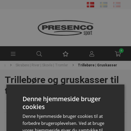
0
nis
Skrabere | River | Skovle | Tromler
Trillebøre | Gruskasser
Trillebøre og gruskasser til
tennisgrus
Denne hjemmeside bruger
cookies
Pris
Denne hjemmeside bruger cookies til at
forbedre brugeroplevelsen. Ved at bruge
vores hjemmeside giver du samtykke til